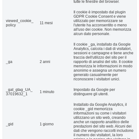
tutte le finestre del browser.
Il cookie è impostato dal plugin
GDPR Cookie Consent e viene
viewed_cookie_
utilizzato per memorizzare se
11 mesi
policy
l'utente ha acconsentito o meno
all'uso dei cookie. Non memorizza
alcun dato personale.
Il cookie _ga, installato da Google
Analytics, calcola i dati di visitatori,
sessioni e campagne e tiene anche
traccia dell'utilizzo del sito per il
_ga
2 anni
rapporto di analisi del sito. Il cookie
memorizza le informazioni in modo
anonimo e assegna un numero
generato casualmente per
riconoscere i visitatori unici.
_gat_gtag_UA_
Impostato da Google per
1 minuto
37019632_1
distinguere gli utenti.
Installato da Google Analytics, il
cookie _gid memorizza
informazioni su come i visitatori
utilizzano un sito web, creando
anche un rapporto analitico delle
_gid
1 giorno
prestazioni del sito web. Alcuni dei
dati che vengono raccolti includono
il numero dei visitatori, la loro