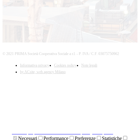
© 2021 PRIMA Società Cooperativa Sociale a r.l. - P. IVA / C.F. 03075750962
Informativa privacy
Cookies policy
Note legali
by ACsite, web agency Milano
X
Il presente sito web utilizza cookies tecnici necessari al
suo funzionamento e cookies di terze parti.
Cliccando su "ACCETTA I COOKIES SELEZIONATI" si
accettano i cookies tecnici. Cliccando su "ACCETTA
TUTTI I COOKIES" si accettano indistintamente tutti i
cookies.
Cliccando sulla "X" di chiudi si accetta di proseguire la
navigazione senza cookies.
Clicca qui per visionare la cookies policy completa.
Necessari
Performance
Preferenze
Statistiche