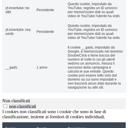
Questo cookie, impostato da
yt.innertube::ne
YouTube, registra un ID univoco
Persistente
xtId
per memorizzare dati su quali
video di YouTube l'utente ha visto.
Questo cookie, impostato da
yt.innertube::req
YouTube, registra un ID univoco
Persistente
uests
per memorizzare dati su quali
video di YouTube l'utente ha visto.
Il cookie __gads, impostato da
Google, è memorizzato nel dominio
DoubleClick e tiene traccia del
numero di volte in cui gli utenti
vedono un annuncio, misura il
__gads
1 anno
successo della campagna e
calcola le sue entrate. Questo
cookie può essere letto solo dal
dominio su cui sono impostati e
non traccerà alcun dato durante la
navigazione su altri siti.
Non classificati
non-classificati
I cookies non classificati sono i cookie che sono in fase di
classificazione, insieme ai fornitori di cookies individuali.