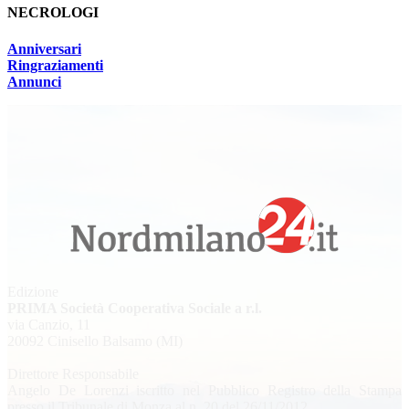
NECROLOGI
Anniversari
Ringraziamenti
Annunci
Edizione
PRIMA Società Cooperativa Sociale a r.l.
via Canzio, 11
20092 Cinisello Balsamo (MI)
Direttore Responsabile
Angelo De Lorenzi iscritto nel Pubblico Registro della Stampa
presso il Tribunale di Monza al n. 20 del 26/11/2012