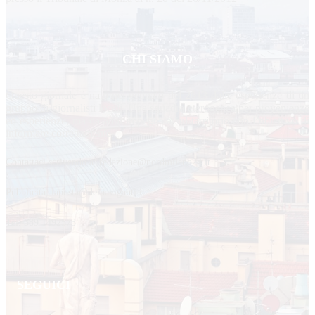
CHI SIAMO
Questo giornale è nato nel gennaio del 2013 dalle esperienze di un
gruppo di giornalisti locali. Una squadra eterogenea per provenienze
ed esperienze, ma da anni impegnata sul territorio con l’obiettivo di
informare correttamente.
Contattaci scrivendo a: redazione@nordmilano24.it
Pubblicità: laposta@deinaviganti.it
Tel. 389 1492573
SEGUICI