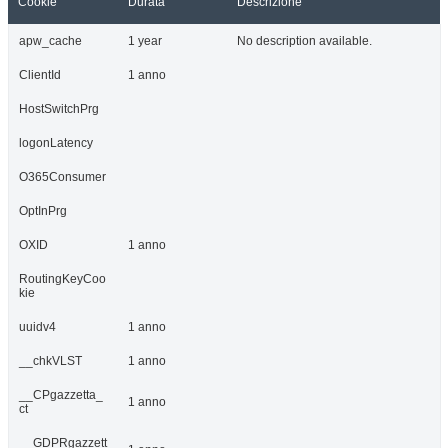
Cookie
Durata
Descrizione
apw_cache
1 year
No description available.
ClientId
1 anno
HostSwitchPrg
logonLatency
O365Consumer
OptInPrg
OXID
1 anno
RoutingKeyCoo
kie
uuidv4
1 anno
__chkVLST
1 anno
__CPgazzetta_
1 anno
ct
__GDPRgazzett