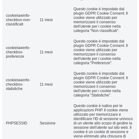
Questo cookie è impostato dal
plugin GDPR Cookie Consent. Il
cookielawinfo-
cookie viene utilizzato per
checkbox-non-
11 mesi
memorizzare il consenso
classificati
dell'utente per i cookie nella
categoria "Non classificati".
Questo cookie è impostato dal
plugin GDPR Cookie Consent. Il
cookielawinfo-
cookie viene utilizzato per
checkbox-
11 mesi
memorizzare il consenso
preferenze
dell'utente per i cookie nella
categoria "Preferenze".
Questo cookie è impostato dal
plugin GDPR Cookie Consent. Il
cookielawinfo-
cookie viene utilizzato per
checkbox-
11 mesi
memorizzare il consenso
statistiche
dell'utente per i cookie nella
categoria "Statistiche".
Questo cookie è nativo per le
applicazioni PHP. Il cookie viene
utilizzato per memorizzare e
identificare l'ID di sessione univoco
PHPSESSID
Sessione
di un utente allo scopo di gestire la
sessione dell'utente sul sito web. Il
cookie è un cookie di sessione e
viene eliminato alla chiusura di