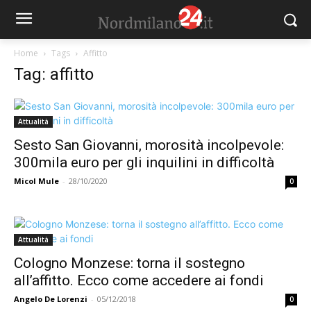
Home
Tags
Affitto
Tag: affitto
Attualità
Sesto San Giovanni, morosità incolpevole:
300mila euro per gli inquilini in difficoltà
Micol Mule
-
28/10/2020
0
Attualità
Cologno Monzese: torna il sostegno
all’affitto. Ecco come accedere ai fondi
Angelo De Lorenzi
-
05/12/2018
0