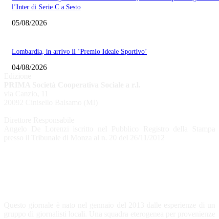
l’Inter di Serie C a Sesto
05/08/2026
Lombardia, in arrivo il ‘Premio Ideale Sportivo’
04/08/2026
Edizione
PRIMA Società Cooperativa Sociale a r.l.
via Canzio, 11
20092 Cinisello Balsamo (MI)
Direttore Responsabile
Angelo De Lorenzi iscritto nel Pubblico Registro della Stampa
presso il Tribunale di Monza al n. 20 del 26/11/2012
CHI SIAMO
Questo giornale è nato nel gennaio del 2013 dalle esperienze di un
gruppo di giornalisti locali. Una squadra eterogenea per provenienze