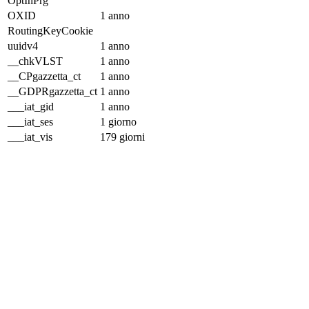
OptInPrg
OXID
1 anno
RoutingKeyCookie
uuidv4
1 anno
__chkVLST
1 anno
__CPgazzetta_ct
1 anno
__GDPRgazzetta_ct
1 anno
___iat_gid
1 anno
___iat_ses
1 giorno
___iat_vis
179 giorni