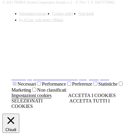
© 2021 PRIMA Società Cooperativa Sociale a r.l. - P. IVA / C.F. 03075750962
Informativa privacy
Cookies policy
Note legali
by ACsite, web agency Milano
X
Il presente sito web utilizza cookies tecnici necessari al
suo funzionamento e cookies di terze parti.
Cliccando su "ACCETTA I COOKIES SELEZIONATI" si
accettano i cookies tecnici. Cliccando su "ACCETTA
TUTTI I COOKIES" si accettano indistintamente tutti i
cookies.
Cliccando sulla "X" di chiudi si accetta di proseguire la
navigazione senza cookies.
Clicca qui per visionare la cookies policy completa.
Necessari
Performance
Preferenze
Statistiche
Marketing
Non classificati
Impostazioni cookies
ACCETTA I COOKIES
SELEZIONATI
ACCETTA TUTTI I
COOKIES
Chiudi