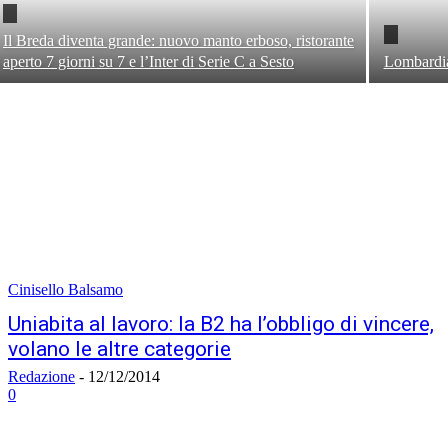
Il Breda diventa grande: nuovo manto erboso, ristorante
aperto 7 giorni su 7 e l’Inter di Serie C a Sesto
Lombardia,
Cinisello Balsamo
Uniabita al lavoro: la B2 ha l’obbligo di vincere,
volano le altre categorie
Redazione
-
12/12/2014
0