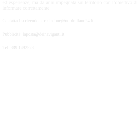
ed esperienze, ma da anni impegnata sul territorio con l’obiettivo di
informare correttamente.
Contattaci scrivendo a: redazione@nordmilano24.it
Pubblicità: laposta@deinaviganti.it
Tel. 389 1492573
SEGUICI