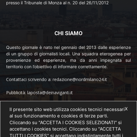
presso il Tribunale di Monza al n. 20 del 26/11/2012
CHI SIAMO
Questo giornale è nato nel gennaio del 2013 dalle esperienze
di un gruppo di giornalisti locali. Una squadra eterogenea per
provenienze ed esperienze, ma da anni impegnata sul
territorio con l’obiettivo di informare correttamente.
Contattaci scrivendo a: redazione@nordmilano24.it
Pubblicità: laposta@deinaviganti.it
Tel. 389 1492573
X
Il presente sito web utilizza cookies tecnici necessari
al suo funzionamento e cookies di terze parti.
Cliccando su "ACCETTA I COOKIES SELEZIONATI" si
accettano i cookies tecnici. Cliccando su "ACCETTA
SEGUICI
TUTTI I COOKIES" si accettano indistintamente tutti i