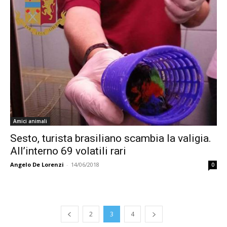
Amici animali
Sesto, turista brasiliano scambia la valigia.
All’interno 69 volatili rari
Angelo De Lorenzi
-
14/06/2018
0
2
3
4