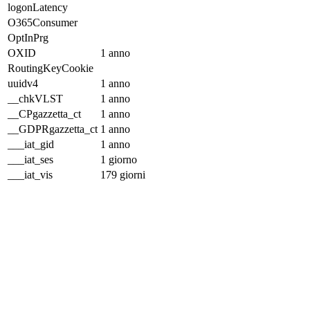
logonLatency
O365Consumer
OptInPrg
OXID
1 anno
RoutingKeyCookie
uuidv4
1 anno
__chkVLST
1 anno
__CPgazzetta_ct
1 anno
__GDPRgazzetta_ct
1 anno
___iat_gid
1 anno
___iat_ses
1 giorno
___iat_vis
179 giorni