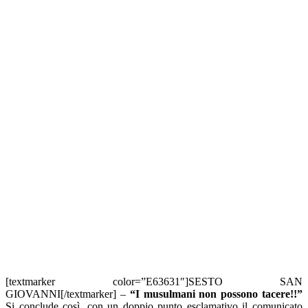
[textmarker color=”E63631″]SESTO SAN
GIOVANNI[/textmarker] –
“I musulmani non possono tacere!!”
Si conclude così, con un doppio punto esclamativo il comunicato