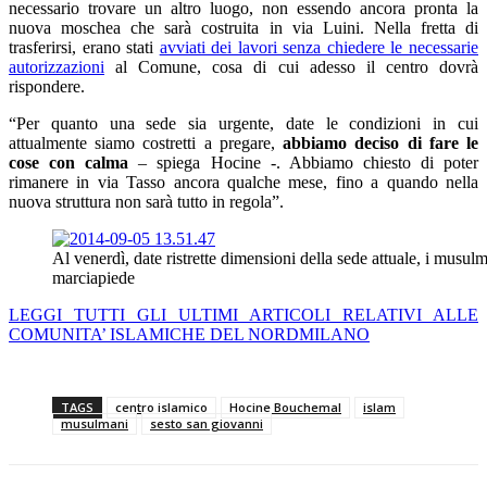
necessario trovare un altro luogo, non essendo ancora pronta la
nuova moschea che sarà costruita in via Luini. Nella fretta di
trasferirsi, erano stati
avviati dei lavori senza chiedere le necessarie
autorizzazioni
al Comune, cosa di cui adesso il centro dovrà
rispondere.
“Per quanto una sede sia urgente, date le condizioni in cui
attualmente siamo costretti a pregare,
abbiamo deciso di fare le
cose con calma
– spiega Hocine -. Abbiamo chiesto di poter
rimanere in via Tasso ancora qualche mese, fino a quando nella
nuova struttura non sarà tutto in regola”.
Al venerdì, date ristrette dimensioni della sede attuale, i musulm
marciapiede
LEGGI TUTTI GLI ULTIMI ARTICOLI RELATIVI ALLE
COMUNITA’ ISLAMICHE DEL NORDMILANO
TAGS
centro islamico
Hocine Bouchemal
islam
musulmani
sesto san giovanni