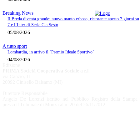
Breaking News
Il Breda diventa grande: nuovo manto erboso, ristorante aperto 7 giorni su
7 e l’Inter di Serie C a Sesto
05/08/2026
A tutto sport
Lombardia, in arrivo il ‘Premio Ideale Sportivo’
04/08/2026
Edizione
PRIMA Società Cooperativa Sociale a r.l.
via Canzio, 11
20092 Cinisello Balsamo (MI)
Direttore Responsabile
Angelo De Lorenzi iscritto nel Pubblico Registro della Stampa
presso il Tribunale di Monza al n. 20 del 26/11/2012
CHI SIAMO