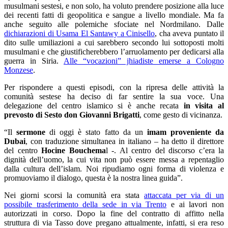
musulmani sestesi, e non solo, ha voluto prendere posizione alla luce
dei recenti fatti di geopolitica e sangue a livello mondiale. Ma fa
anche seguito alle polemiche sfociate nel Nordmilano. Dalle
dichiarazioni di Usama El Santawy a Cinisello
, cha aveva puntato il
dito sulle umiliazioni a cui sarebbero secondo lui sottoposti molti
musulmani e che giustificherebbero l’arruolamento per dedicarsi alla
guerra in Siria.
Alle “vocazioni” jhiadiste emerse a Cologno
Monzese
.
Per rispondere a questi episodi, con la ripresa delle attività la
comunità sestese ha deciso di far sentire la sua voce. Una
delegazione del centro islamico si è anche recata
in visita al
prevosto di Sesto don Giovanni Brigatti
, come gesto di vicinanza.
“Il
sermone
di oggi è stato fatto da un
imam proveniente da
Dubai
, con traduzione simultanea in italiano – ha detto il direttore
del centro
Hocine Bouchema
l -. Al centro del discorso c’era la
dignità dell’uomo, la cui vita non può essere messa a repentaglio
dalla cultura dell’islam. Noi ripudiamo ogni forma di violenza e
promuoviamo il dialogo, questa è la nostra linea guida”.
Nei giorni scorsi la comunità era stata
attaccata per via di un
possibile trasferimento della sede in via Trento
e ai lavori non
autorizzati in corso. Dopo la fine del contratto di affitto nella
struttura di via Tasso dove pregano attualmente, infatti, si era reso