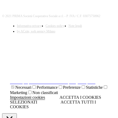
© 2021 PRIMA Società Cooperativa Sociale a r.l. - P. IVA / C.F. 03075750962
Informativa privacy
Cookies policy
Note legali
by ACsite, web agency Milano
X
Il presente sito web utilizza cookies tecnici necessari al
suo funzionamento e cookies di terze parti.
Cliccando su "ACCETTA I COOKIES SELEZIONATI" si
accettano i cookies tecnici. Cliccando su "ACCETTA
TUTTI I COOKIES" si accettano indistintamente tutti i
cookies.
Cliccando sulla "X" di chiudi si accetta di proseguire la
navigazione senza cookies.
Clicca qui per visionare la cookies policy completa.
Necessari
Performance
Preferenze
Statistiche
Marketing
Non classificati
Impostazioni cookies
ACCETTA I COOKIES
SELEZIONATI
ACCETTA TUTTI I
COOKIES