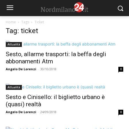
Home
Tags
Ticket
Tag: ticket
Attualità
Sesto, allarme trasporti: la beffa degli
abbonamenti Atm
Angelo De Lorenzi
-
30/10/2018
0
Attualità
Sesto e Cinisello: il biglietto urbano è
(quasi) realtà
Angelo De Lorenzi
-
24/09/2018
0