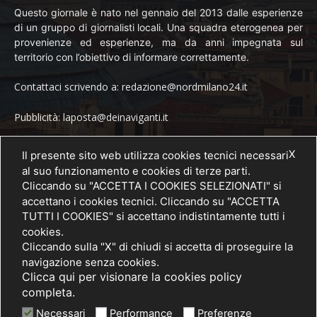
Questo giornale è nato nel gennaio del 2013 dalle esperienze
di un gruppo di giornalisti locali. Una squadra eterogenea per
provenienze ed esperienze, ma da anni impegnata sul
territorio con l’obiettivo di informare correttamente.
Contattaci scrivendo a: redazione@nordmilano24.it
Pubblicità: laposta@deinaviganti.it
Tel. 389 1492573
X
Il presente sito web utilizza cookies tecnici necessari
al suo funzionamento e cookies di terze parti.
Cliccando su "ACCETTA I COOKIES SELEZIONATI" si
accettano i cookies tecnici. Cliccando su "ACCETTA
SEGUICI
TUTTI I COOKIES" si accettano indistintamente tutti i
cookies.
Cliccando sulla "X" di chiudi si accetta di proseguire la
navigazione senza cookies.
Clicca qui per visionare la cookies policy
completa.
Necessari
Performance
Preferenze