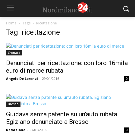
Home
Tags
Ricettazione
Tag: ricettazione
Cronaca
Denunciati per ricettazione: con loro 16mila
euro di merce rubata
Angelo De Lorenzi
-
29/01/2016
0
Bresso
Guidava senza patente su un’auto rubata.
Egiziano denunciato a Bresso
Redazione
-
27/01/2016
0