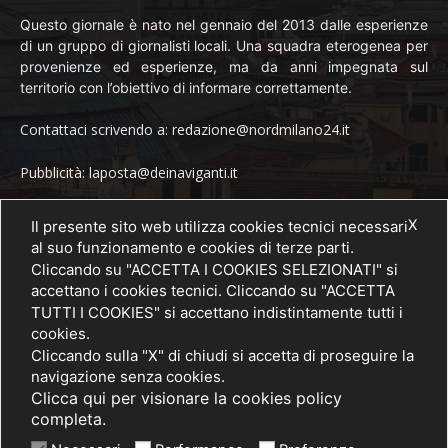
Questo giornale è nato nel gennaio del 2013 dalle esperienze
di un gruppo di giornalisti locali. Una squadra eterogenea per
provenienze ed esperienze, ma da anni impegnata sul
territorio con l’obiettivo di informare correttamente.
Contattaci scrivendo a: redazione@nordmilano24.it
Pubblicità: laposta@deinaviganti.it
Tel. 389 1492573
X
Il presente sito web utilizza cookies tecnici necessari
al suo funzionamento e cookies di terze parti.
Cliccando su "ACCETTA I COOKIES SELEZIONATI" si
accettano i cookies tecnici. Cliccando su "ACCETTA
SEGUICI
TUTTI I COOKIES" si accettano indistintamente tutti i
cookies.
Cliccando sulla "X" di chiudi si accetta di proseguire la
navigazione senza cookies.
Clicca qui per visionare la cookies policy
completa.