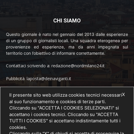
CHI SIAMO
Questo giornale è nato nel gennaio del 2013 dalle esperienze
di un gruppo di giornalisti locali. Una squadra eterogenea per
provenienze ed esperienze, ma da anni impegnata sul
territorio con l’obiettivo di informare correttamente.
Contattaci scrivendo a: redazione@nordmilano24.it
Pubblicità: laposta@deinaviganti.it
Tel. 389 1492573
X
Il presente sito web utilizza cookies tecnici necessari
al suo funzionamento e cookies di terze parti.
Cliccando su "ACCETTA I COOKIES SELEZIONATI" si
accettano i cookies tecnici. Cliccando su "ACCETTA
SEGUICI
TUTTI I COOKIES" si accettano indistintamente tutti i
cookies.
Cliccando sulla "X" di chiudi si accetta di proseguire la