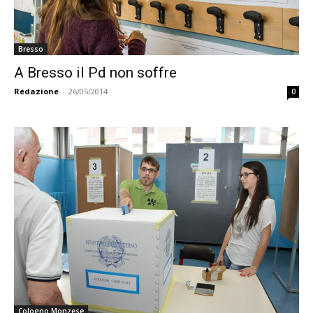
Bresso
A Bresso il Pd non soffre
Redazione
-
26/05/2014
0
Cologno Monzese