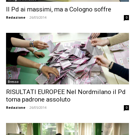
Il Pd ai massimi, ma a Cologno soffre
Redazione
-
26/05/2014
0
Bresso
RISULTATI EUROPEE Nel Nordmilano il Pd
torna padrone assoluto
Redazione
-
26/05/2014
0