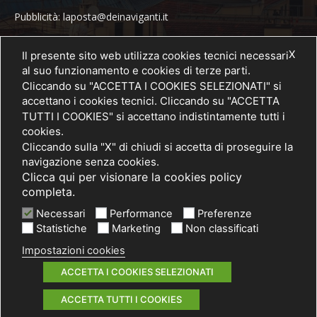
Pubblicità: laposta@deinaviganti.it
Tel. 389 1492573
X
Il presente sito web utilizza cookies tecnici necessari
al suo funzionamento e cookies di terze parti.
Cliccando su "ACCETTA I COOKIES SELEZIONATI" si
accettano i cookies tecnici. Cliccando su "ACCETTA
SEGUICI
TUTTI I COOKIES" si accettano indistintamente tutti i
cookies.
Cliccando sulla "X" di chiudi si accetta di proseguire la
navigazione senza cookies.
Clicca qui per visionare la cookies policy
completa.
Necessari
Performance
Preferenze
Statistiche
Marketing
Non classificati
Impostazioni cookies
© 2021 PRIMA Società Cooperativa Sociale a r.l. - P. IVA / C.F.
03075750962
ACCETTA I COOKIES SELEZIONATI
Informativa privacy
Cookies policy
Note legali
ACCETTA TUTTI I COOKIES
by ACsite, web agency Milano