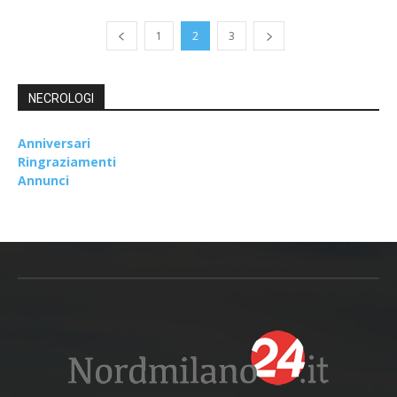
1
2
3
NECROLOGI
Anniversari
Ringraziamenti
Annunci