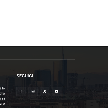
SEGUICI
lle
adra
nni
are