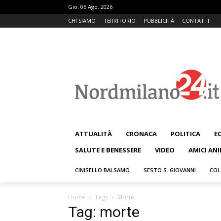
Gio. 06 Ago. 2026
CHI SIAMO
TERRITORIO
PUBBLICITÁ
CONTATTI
ATTUALITÀ
CRONACA
POLITICA
E
SALUTE E BENESSERE
VIDEO
AMICI ANI
CINISELLO BALSAMO
SESTO S. GIOVANNI
COL
Home
Tags
Morte
Tag: morte