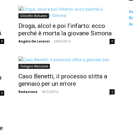
A
Cinisello Balsamo
R
A
Droga, alcol e poi l’infarto: ecco
i
perché è morta la giovane Simona
Angelo De Lorenzi
-
24/05/2016
0
0
Cologno Monzese
Caso Benetti, il processo slitta a
a
gennaio per un errore
Redazione
-
18/12/2014
0
0
ue