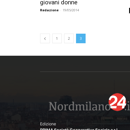
giovani donne
Redazione
-
19/05/2014
1
2
3
Edizione
PRIMA Società Cooperativa Sociale a r.l.