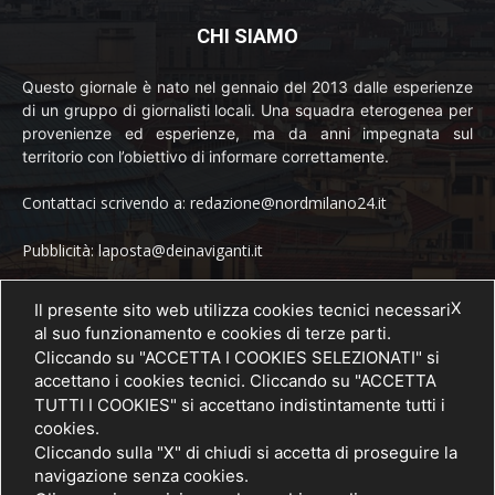
CHI SIAMO
Questo giornale è nato nel gennaio del 2013 dalle esperienze
di un gruppo di giornalisti locali. Una squadra eterogenea per
provenienze ed esperienze, ma da anni impegnata sul
territorio con l’obiettivo di informare correttamente.
Contattaci scrivendo a: redazione@nordmilano24.it
Pubblicità: laposta@deinaviganti.it
Tel. 389 1492573
X
Il presente sito web utilizza cookies tecnici necessari
al suo funzionamento e cookies di terze parti.
Cliccando su "ACCETTA I COOKIES SELEZIONATI" si
accettano i cookies tecnici. Cliccando su "ACCETTA
SEGUICI
TUTTI I COOKIES" si accettano indistintamente tutti i
cookies.
Cliccando sulla "X" di chiudi si accetta di proseguire la
navigazione senza cookies.