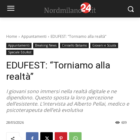
Home
Appuntamenti
EDUFEST: “Torniamo alla realtà”
Appuntamenti
Breaking News
Cinisello Balsamo
Giovani e Scuola
Speciale Edufest
EDUFEST: “Torniamo alla
realtà”
I giovani sono immersi nella realtà digitale e ne
dipendono. Questo sposta la loro percezione
dell’esistente. L’intervista ad Alberto Pellai, medico e
psicoterapeuta dell’età evolutiva
28/05/2026
609