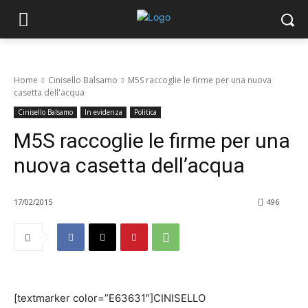
Home
Cinisello Balsamo
M5S raccoglie le firme per una nuova
casetta dell'acqua
Cinisello Balsamo
In evidenza
Politica
M5S raccoglie le firme per una
nuova casetta dell’acqua
17/02/2015
496
[textmarker color=”E63631″]CINISELLO