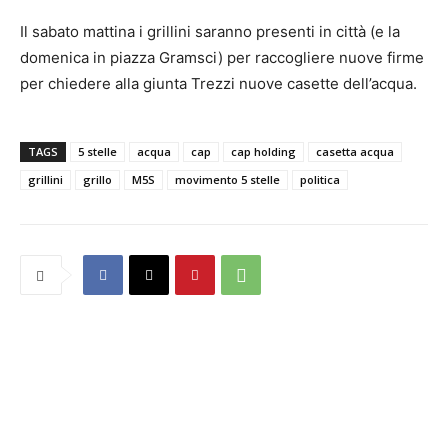
Il sabato mattina i grillini saranno presenti in città (e la
domenica in piazza Gramsci) per raccogliere nuove firme
per chiedere alla giunta Trezzi nuove casette dell’acqua.
TAGS
5 stelle
acqua
cap
cap holding
casetta acqua
grillini
grillo
M5S
movimento 5 stelle
politica