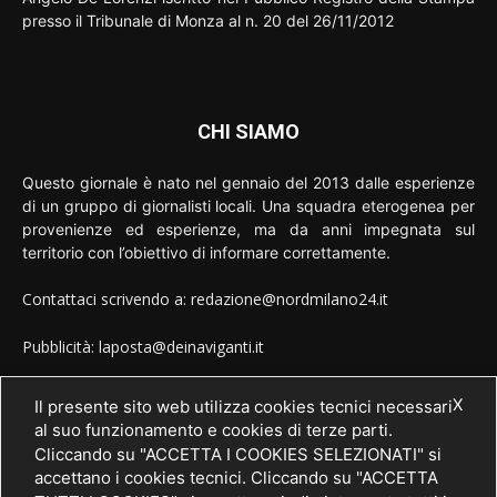
presso il Tribunale di Monza al n. 20 del 26/11/2012
CHI SIAMO
Questo giornale è nato nel gennaio del 2013 dalle esperienze
di un gruppo di giornalisti locali. Una squadra eterogenea per
provenienze ed esperienze, ma da anni impegnata sul
territorio con l’obiettivo di informare correttamente.
Contattaci scrivendo a: redazione@nordmilano24.it
Pubblicità: laposta@deinaviganti.it
Tel. 389 1492573
X
Il presente sito web utilizza cookies tecnici necessari
al suo funzionamento e cookies di terze parti.
Cliccando su "ACCETTA I COOKIES SELEZIONATI" si
accettano i cookies tecnici. Cliccando su "ACCETTA
SEGUICI