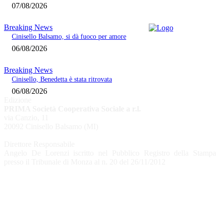
07/08/2026
Breaking News
Cinisello Balsamo, si dà fuoco per amore
06/08/2026
Breaking News
Cinisello, Benedetta è stata ritrovata
06/08/2026
Edizione
PRIMA Società Cooperativa Sociale a r.l.
via Canzio, 11
20092 Cinisello Balsamo (MI)
Direttore Responsabile
Angelo De Lorenzi iscritto nel Pubblico Registro della Stampa
presso il Tribunale di Monza al n. 20 del 26/11/2012
CHI SIAMO