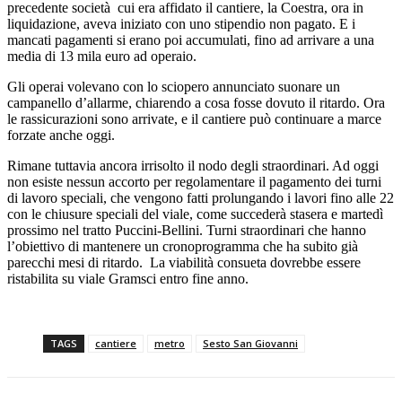
precedente società cui era affidato il cantiere, la Coestra, ora in
liquidazione, aveva iniziato con uno stipendio non pagato. E i
mancati pagamenti si erano poi accumulati, fino ad arrivare a una
media di 13 mila euro ad operaio.
Gli operai volevano con lo sciopero annunciato suonare un
campanello d’allarme, chiarendo a cosa fosse dovuto il ritardo. Ora
le rassicurazioni sono arrivate, e il cantiere può continuare a marce
forzate anche oggi.
Rimane tuttavia ancora irrisolto il nodo degli straordinari. Ad oggi
non esiste nessun accorto per regolamentare il pagamento dei turni
di lavoro speciali, che vengono fatti prolungando i lavori fino alle 22
con le chiusure speciali del viale, come succederà stasera e martedì
prossimo nel tratto Puccini-Bellini. Turni straordinari che hanno
l’obiettivo di mantenere un cronoprogramma che ha subito già
parecchi mesi di ritardo. La viabilità consueta dovrebbe essere
ristabilita su viale Gramsci entro fine anno.
TAGS
cantiere
metro
Sesto San Giovanni