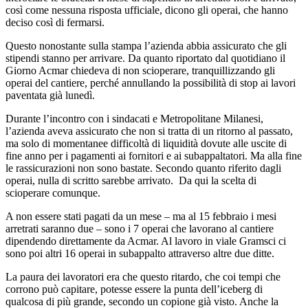
così come nessuna risposta ufficiale, dicono gli operai, che hanno
deciso così di fermarsi.
Questo nonostante sulla stampa l’azienda abbia assicurato che gli
stipendi stanno per arrivare. Da quanto riportato dal quotidiano il
Giorno Acmar chiedeva di non scioperare, tranquillizzando gli
operai del cantiere, perché annullando la possibilità di stop ai lavori
paventata già lunedì.
Durante l’incontro con i sindacati e Metropolitane Milanesi,
l’azienda aveva assicurato che non si tratta di un ritorno al passato,
ma solo di momentanee difficoltà di liquidità dovute alle uscite di
fine anno per i pagamenti ai fornitori e ai subappaltatori. Ma alla fine
le rassicurazioni non sono bastate. Secondo quanto riferito dagli
operai, nulla di scritto sarebbe arrivato. Da qui la scelta di
scioperare comunque.
A non essere stati pagati da un mese – ma al 15 febbraio i mesi
arretrati saranno due – sono i 7 operai che lavorano al cantiere
dipendendo direttamente da Acmar. Al lavoro in viale Gramsci ci
sono poi altri 16 operai in subappalto attraverso altre due ditte.
La paura dei lavoratori era che questo ritardo, che coi tempi che
corrono può capitare, potesse essere la punta dell’iceberg di
qualcosa di più grande, secondo un copione già visto. Anche la