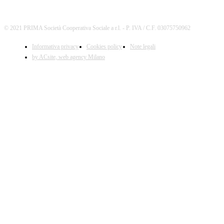
© 2021 PRIMA Società Cooperativa Sociale a r.l. - P. IVA / C.F. 03075750962
Informativa privacy
Cookies policy
Note legali
by ACsite, web agency Milano