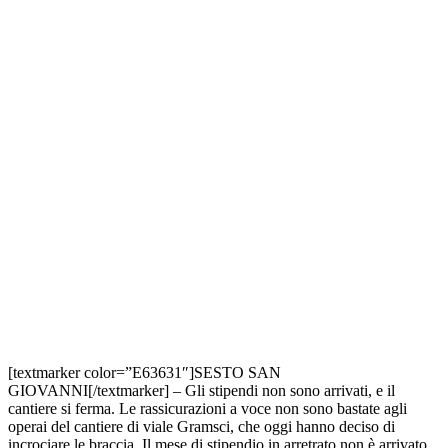
[textmarker color=”E63631″]SESTO SAN
GIOVANNI[/textmarker] – Gli stipendi non sono arrivati, e il
cantiere si ferma. Le rassicurazioni a voce non sono bastate agli
operai del cantiere di viale Gramsci, che oggi hanno deciso di
incrociare le braccia. Il mese di stipendio in arretrato non è arrivato,