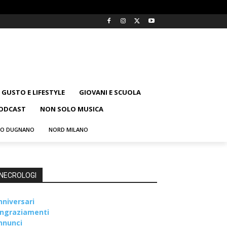
GUSTO E LIFESTYLE
GIOVANI E SCUOLA
ODCAST
NON SOLO MUSICA
NO DUGNANO
NORD MILANO
NECROLOGI
nniversari
ingraziamenti
nnunci