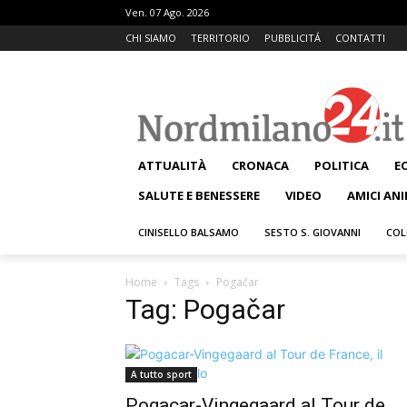
Ven. 07 Ago. 2026
CHI SIAMO
TERRITORIO
PUBBLICITÁ
CONTATTI
ATTUALITÀ
CRONACA
POLITICA
E
SALUTE E BENESSERE
VIDEO
AMICI ANI
CINISELLO BALSAMO
SESTO S. GIOVANNI
COL
Home
Tags
Pogačar
Tag: Pogačar
A tutto sport
Pogacar-Vingegaard al Tour de