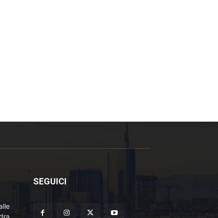
SEGUICI
lle
adra