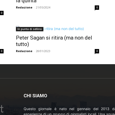
la quinta
Redazione
-
21/05/2024
0
0
In punta di sellino
Peter Sagan si ritira (ma non del
tutto)
Redazione
-
28/01/2023
0
0
CHI SIAMO
Questo giornale è nato nel gennaio del 2013 da
esperienze di un gruppo di giornalisti locali. Una squ