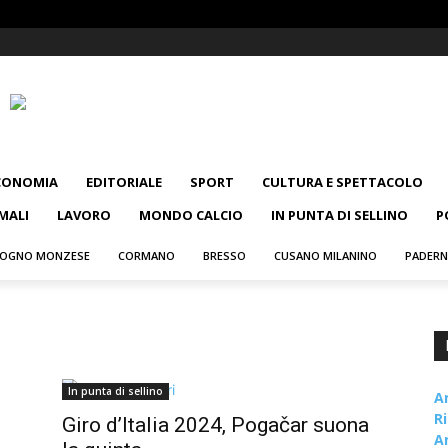
CONOMIA
EDITORIALE
SPORT
CULTURA E SPETTACOLO
MALI
LAVORO
MONDO CALCIO
IN PUNTA DI SELLINO
P
OGNO MONZESE
CORMANO
BRESSO
CUSANO MILANINO
PADER
In punta di sellino
A
R
Giro d’Italia 2024, Pogačar suona
A