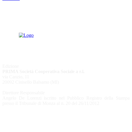
Edizione
PRIMA Società Cooperativa Sociale a r.l.
via Canzio, 11
20092 Cinisello Balsamo (MI)
Direttore Responsabile
Angelo De Lorenzi iscritto nel Pubblico Registro della Stampa
presso il Tribunale di Monza al n. 20 del 26/11/2012
CHI SIAMO