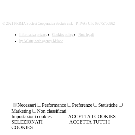
© 2021 PRIMA Società Cooperativa Sociale a r.l. - P. IVA / C.F. 03075750962
Informativa privacy
Cookies policy
Note legali
by ACsite, web agency Milano
X
Il presente sito web utilizza cookies tecnici necessari al
suo funzionamento e cookies di terze parti.
Cliccando su "ACCETTA I COOKIES SELEZIONATI" si
accettano i cookies tecnici. Cliccando su "ACCETTA
TUTTI I COOKIES" si accettano indistintamente tutti i
cookies.
Cliccando sulla "X" di chiudi si accetta di proseguire la
navigazione senza cookies.
Clicca qui per visionare la cookies policy completa.
Necessari
Performance
Preferenze
Statistiche
Marketing
Non classificati
Impostazioni cookies
ACCETTA I COOKIES
SELEZIONATI
ACCETTA TUTTI I
COOKIES