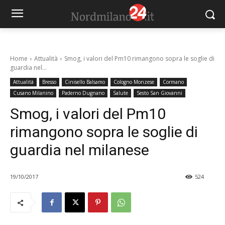
Home
Attualità
Smog, i valori del Pm10 rimangono sopra le soglie di
guardia nel...
Attualità
Bresso
Cinisello Balsamo
Cologno Monzese
Cormano
Cusano Milanino
Paderno Dugnano
Salute
Sesto San Giovanni
Smog, i valori del Pm10
rimangono sopra le soglie di
guardia nel milanese
19/10/2017
524