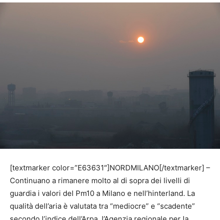
[textmarker color=”E63631″]NORDMILANO[/textmarker] –
Continuano a rimanere molto al di sopra dei livelli di
guardia i v
alori del Pm10 a Milano e nell’hinterland. La
qualità dell’aria è valutata tra “mediocre” e “scadente”
secondo l’indice dell’Arpa, l’Agenzia regionale per la