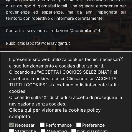
di un gruppo di giornalisti locali. Una squadra eterogenea per
provenienze ed esperienze, ma da anni impegnata sul
territorio con l’obiettivo di informare correttamente.
Contattaci scrivendo a: redazione@nordmilano24.it
Pubblicità: laposta@deinaviganti.it
Tel. 389 1492573
X
Il presente sito web utilizza cookies tecnici necessari
al suo funzionamento e cookies di terze parti.
Cliccando su "ACCETTA I COOKIES SELEZIONATI" si
accettano i cookies tecnici. Cliccando su "ACCETTA
SEGUICI
TUTTI I COOKIES" si accettano indistintamente tutti i
cookies.
Cliccando sulla "X" di chiudi si accetta di proseguire la
navigazione senza cookies.
Clicca qui per visionare la cookies policy
completa.
Necessari
Performance
Preferenze
Statistiche
Marketing
Non classificati