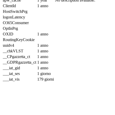
apw_cache
1 year
No description available.
ClientId
1 anno
HostSwitchPrg
logonLatency
O365Consumer
OptInPrg
OXID
1 anno
RoutingKeyCookie
uuidv4
1 anno
__chkVLST
1 anno
__CPgazzetta_ct
1 anno
__GDPRgazzetta_ct
1 anno
___iat_gid
1 anno
___iat_ses
1 giorno
___iat_vis
179 giorni