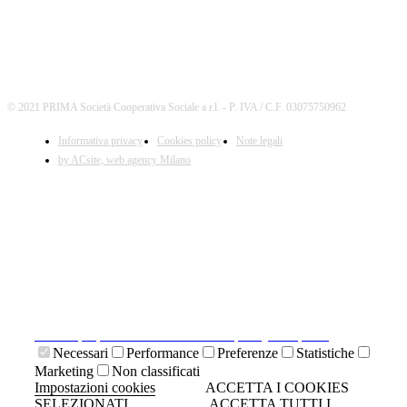
© 2021 PRIMA Società Cooperativa Sociale a r.l. - P. IVA / C.F. 03075750962
Informativa privacy
Cookies policy
Note legali
by ACsite, web agency Milano
X
Il presente sito web utilizza cookies tecnici necessari al
suo funzionamento e cookies di terze parti.
Cliccando su "ACCETTA I COOKIES SELEZIONATI" si
accettano i cookies tecnici. Cliccando su "ACCETTA
TUTTI I COOKIES" si accettano indistintamente tutti i
cookies.
Cliccando sulla "X" di chiudi si accetta di proseguire la
navigazione senza cookies.
Clicca qui per visionare la cookies policy completa.
Necessari
Performance
Preferenze
Statistiche
Marketing
Non classificati
Impostazioni cookies
ACCETTA I COOKIES
SELEZIONATI
ACCETTA TUTTI I