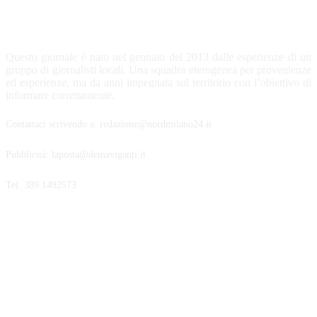
CHI SIAMO
Questo giornale è nato nel gennaio del 2013 dalle esperienze di un
gruppo di giornalisti locali. Una squadra eterogenea per provenienze
ed esperienze, ma da anni impegnata sul territorio con l’obiettivo di
informare correttamente.
Contattaci scrivendo a: redazione@nordmilano24.it
Pubblicità: laposta@deinaviganti.it
Tel. 389 1492573
SEGUICI