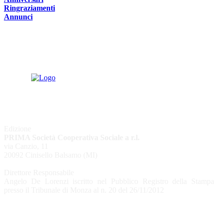
Ringraziamenti
Annunci
Edizione
PRIMA Società Cooperativa Sociale a r.l.
via Canzio, 11
20092 Cinisello Balsamo (MI)
Direttore Responsabile
Angelo De Lorenzi iscritto nel Pubblico Registro della Stampa
presso il Tribunale di Monza al n. 20 del 26/11/2012