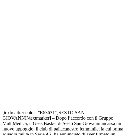
[textmarker color=”E63631″]SESTO SAN
GIOVANNI[/textmarker] – Dopo l’accordo con il Gruppo
MultiMedica, il Geas Basket di Sesto San Giovanni incassa un
nuovo appoggio: il club di pallacanestro femminile, la cui prima
squadra milita in Serie A2, ha annunciato di aver firmato un