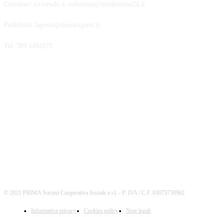
Contattaci scrivendo a: redazione@nordmilano24.it
Pubblicità: laposta@deinaviganti.it
Tel. 389 1492573
SEGUICI
© 2021 PRIMA Società Cooperativa Sociale a r.l. - P. IVA / C.F. 03075750962
Informativa privacy
Cookies policy
Note legali