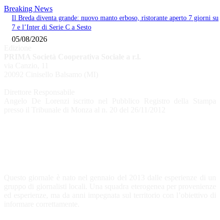
Breaking News
Il Breda diventa grande: nuovo manto erboso, ristorante aperto 7 giorni su
7 e l’Inter di Serie C a Sesto
05/08/2026
Edizione
PRIMA Società Cooperativa Sociale a r.l.
via Canzio, 11
20092 Cinisello Balsamo (MI)
Direttore Responsabile
Angelo De Lorenzi iscritto nel Pubblico Registro della Stampa
presso il Tribunale di Monza al n. 20 del 26/11/2012
CHI SIAMO
Questo giornale è nato nel gennaio del 2013 dalle esperienze di un
gruppo di giornalisti locali. Una squadra eterogenea per provenienze
ed esperienze, ma da anni impegnata sul territorio con l’obiettivo di
informare correttamente.