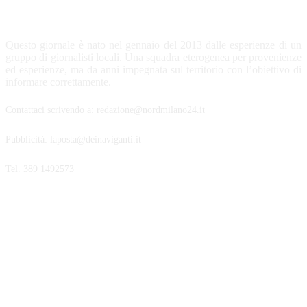
CHI SIAMO
Questo giornale è nato nel gennaio del 2013 dalle esperienze di un
gruppo di giornalisti locali. Una squadra eterogenea per provenienze
ed esperienze, ma da anni impegnata sul territorio con l’obiettivo di
informare correttamente.
Contattaci scrivendo a: redazione@nordmilano24.it
Pubblicità: laposta@deinaviganti.it
Tel. 389 1492573
SEGUICI