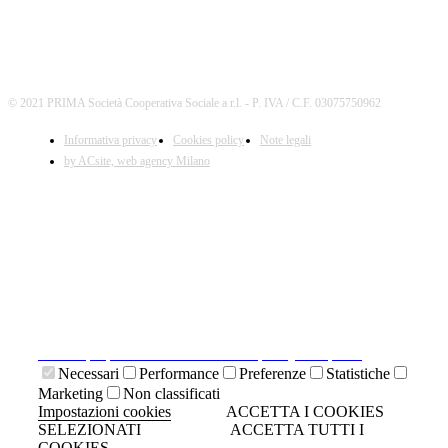
© 2021 PRIMA Società Cooperativa Sociale a r.l. - P. IVA / C.F. 03075750962
Informativa privacy
Cookies policy
Note legali
by ACsite, web agency Milano
X
Il presente sito web utilizza cookies tecnici necessari al
suo funzionamento e cookies di terze parti.
Cliccando su "ACCETTA I COOKIES SELEZIONATI" si
accettano i cookies tecnici. Cliccando su "ACCETTA
TUTTI I COOKIES" si accettano indistintamente tutti i
cookies.
Cliccando sulla "X" di chiudi si accetta di proseguire la
navigazione senza cookies.
Clicca qui per visionare la cookies policy completa.
Necessari
Performance
Preferenze
Statistiche
Marketing
Non classificati
Impostazioni cookies
ACCETTA I COOKIES
SELEZIONATI
ACCETTA TUTTI I
COOKIES