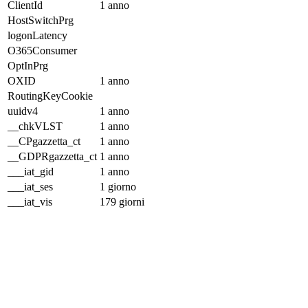
ClientId
1 anno
HostSwitchPrg
logonLatency
O365Consumer
OptInPrg
OXID
1 anno
RoutingKeyCookie
uuidv4
1 anno
__chkVLST
1 anno
__CPgazzetta_ct
1 anno
__GDPRgazzetta_ct
1 anno
___iat_gid
1 anno
___iat_ses
1 giorno
___iat_vis
179 giorni