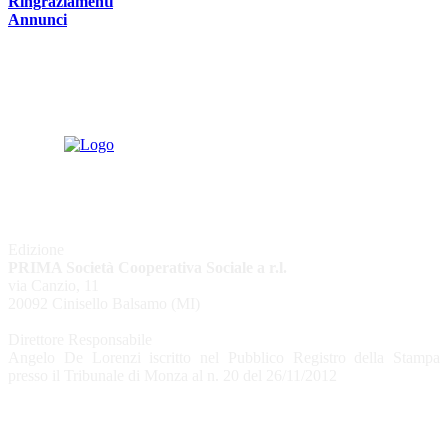
Ringraziamenti
Annunci
Edizione
PRIMA Società Cooperativa Sociale a r.l.
via Canzio, 11
20092 Cinisello Balsamo (MI)
Direttore Responsabile
Angelo De Lorenzi iscritto nel Pubblico Registro della Stampa
presso il Tribunale di Monza al n. 20 del 26/11/2012