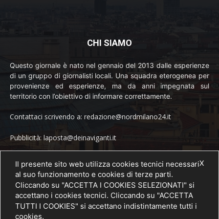
CHI SIAMO
Questo giornale è nato nel gennaio del 2013 dalle esperienze
di un gruppo di giornalisti locali. Una squadra eterogenea per
provenienze ed esperienze, ma da anni impegnata sul
territorio con l’obiettivo di informare correttamente.
Contattaci scrivendo a: redazione@nordmilano24.it
Pubblicità: laposta@deinaviganti.it
Tel. 389 1492573
X
Il presente sito web utilizza cookies tecnici necessari
al suo funzionamento e cookies di terze parti.
Cliccando su "ACCETTA I COOKIES SELEZIONATI" si
accettano i cookies tecnici. Cliccando su "ACCETTA
SEGUICI
TUTTI I COOKIES" si accettano indistintamente tutti i
cookies.