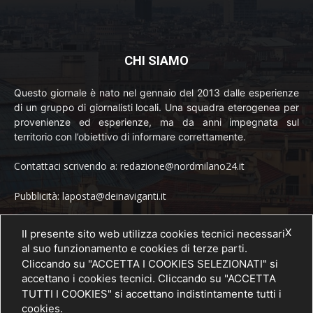
CHI SIAMO
Questo giornale è nato nel gennaio del 2013 dalle esperienze
di un gruppo di giornalisti locali. Una squadra eterogenea per
provenienze ed esperienze, ma da anni impegnata sul
territorio con l’obiettivo di informare correttamente.
Contattaci scrivendo a: redazione@nordmilano24.it
Pubblicità: laposta@deinaviganti.it
Tel. 389 1492573
X
Il presente sito web utilizza cookies tecnici necessari
al suo funzionamento e cookies di terze parti.
Cliccando su "ACCETTA I COOKIES SELEZIONATI" si
accettano i cookies tecnici. Cliccando su "ACCETTA
SEGUICI
TUTTI I COOKIES" si accettano indistintamente tutti i
cookies.