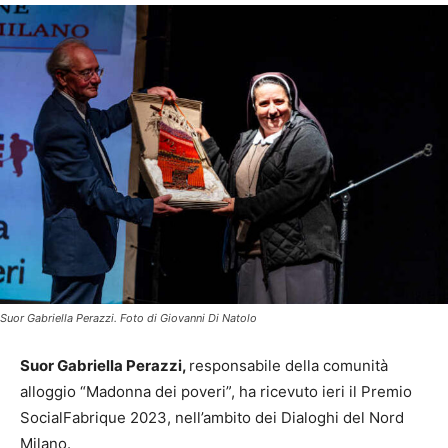
Suor Gabriella Perazzi. Foto di Giovanni Di Natolo
Suor Gabriella Perazzi,
responsabile della comunità
alloggio “Madonna dei poveri”, ha ricevuto ieri il Premio
SocialFabrique 2023, nell’ambito dei Dialoghi del Nord
Milano.