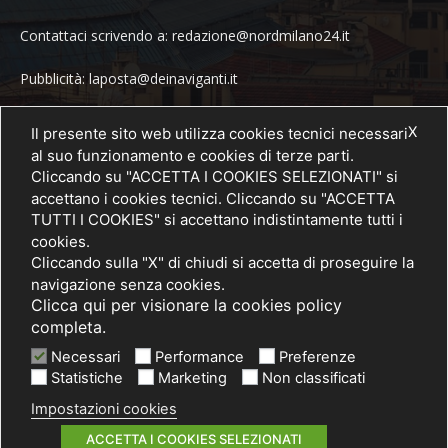
Contattaci scrivendo a: redazione@nordmilano24.it
Pubblicità: laposta@deinaviganti.it
Tel. 389 1492573
X
Il presente sito web utilizza cookies tecnici necessari
al suo funzionamento e cookies di terze parti.
Cliccando su "ACCETTA I COOKIES SELEZIONATI" si
accettano i cookies tecnici. Cliccando su "ACCETTA
SEGUICI
TUTTI I COOKIES" si accettano indistintamente tutti i
cookies.
Cliccando sulla "X" di chiudi si accetta di proseguire la
navigazione senza cookies.
Clicca qui per visionare la cookies policy
completa.
Necessari
Performance
Preferenze
Statistiche
Marketing
Non classificati
Impostazioni cookies
© 2021 PRIMA Società Cooperativa Sociale a r.l. - P. IVA / C.F.
03075750962
ACCETTA I COOKIES SELEZIONATI