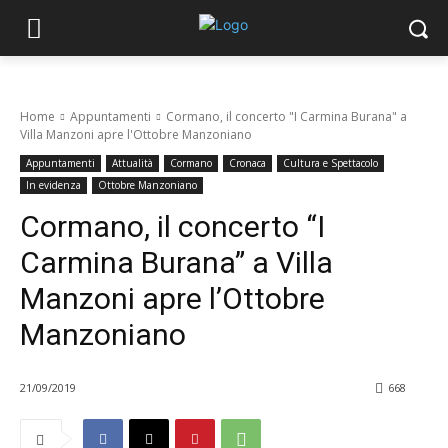
Home
Appuntamenti
Cormano, il concerto "I Carmina Burana" a
Villa Manzoni apre l'Ottobre Manzoniano
Appuntamenti
Attualità
Cormano
Cronaca
Cultura e Spettacolo
In evidenza
Ottobre Manzoniano
Cormano, il concerto “I
Carmina Burana” a Villa
Manzoni apre l’Ottobre
Manzoniano
21/09/2019
668