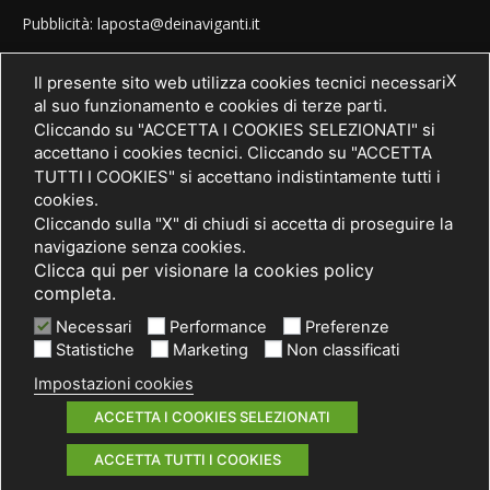
Pubblicità: laposta@deinaviganti.it
Tel. 389 1492573
X
Il presente sito web utilizza cookies tecnici necessari
al suo funzionamento e cookies di terze parti.
Cliccando su "ACCETTA I COOKIES SELEZIONATI" si
accettano i cookies tecnici. Cliccando su "ACCETTA
SEGUICI
TUTTI I COOKIES" si accettano indistintamente tutti i
cookies.
Cliccando sulla "X" di chiudi si accetta di proseguire la
navigazione senza cookies.
Clicca qui per visionare la cookies policy
completa.
Necessari
Performance
Preferenze
Statistiche
Marketing
Non classificati
Impostazioni cookies
© 2021 PRIMA Società Cooperativa Sociale a r.l. - P. IVA / C.F.
03075750962
ACCETTA I COOKIES SELEZIONATI
Informativa privacy
Cookies policy
Note legali
ACCETTA TUTTI I COOKIES
by ACsite, web agency Milano