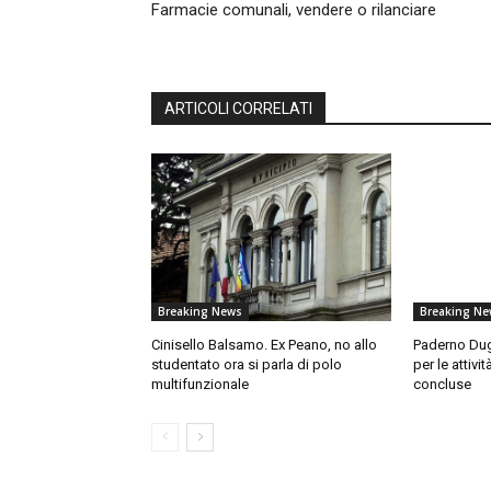
Farmacie comunali, vendere o rilanciare
ARTICOLI CORRELATI
Breaking News
Breaking Ne
Cinisello Balsamo. Ex Peano, no allo
Paderno Dug
studentato ora si parla di polo
per le attiv
multifunzionale
concluse