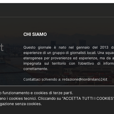
CHI SIAMO
Questo giornale è nato nel gennaio del 2013 da
esperienze di un gruppo di giornalisti locali. Una squ
eterogenea per provenienze ed esperienze, ma da a
impegnata sul territorio con l’obiettivo di inform
correttamente.
Contattaci scrivendo a: redazione@nordmilano24.it
Pubblicità: laposta@deinaviganti.it
uo funzionamento e cookies di terze parti.
o della
 i cookies tecnici. Cliccando su "ACCETTA TUTTI I COOKIES" si
20 del
Tel. 389 1492573
vigazione senza cookies.