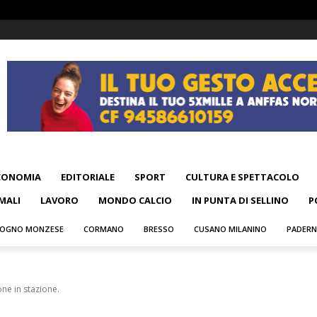
CONOMIA
EDITORIALE
SPORT
CULTURA E SPETTACOLO
MALI
LAVORO
MONDO CALCIO
IN PUNTA DI SELLINO
P
OGNO MONZESE
CORMANO
BRESSO
CUSANO MILANINO
PADER
one in stazione.