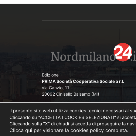
Edizione
PRIMA Società Cooperativa Sociale a r.l.
via Canzio, 11
20092 Cinisello Balsamo (MI)
Direttore Responsabile
Il presente sito web utilizza cookies tecnici necessari al s
Angelo De Lorenzi iscritto nel Pubblico Registr
Cliccando su "ACCETTA I COOKIES SELEZIONATI" si accettano
Stampa presso il Tribunale di Monza al n. 
Cliccando sulla "X" di chiudi si accetta di proseguire la na
26/11/2012
Clicca qui per visionare la cookies policy completa.