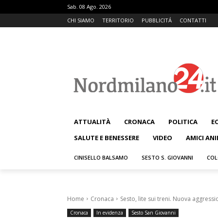
Sab. 08 Ago. 2026
CHI SIAMO
TERRITORIO
PUBBLICITÁ
CONTATTI
ATTUALITÀ
CRONACA
POLITICA
E
SALUTE E BENESSERE
VIDEO
AMICI ANI
CINISELLO BALSAMO
SESTO S. GIOVANNI
COL
Home
Cronaca
Sesto, lite sui treni. Nuova aggressi
Cronaca
In evidenza
Sesto San Giovanni