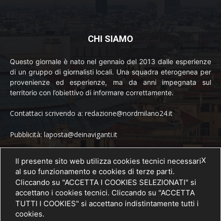
CHI SIAMO
Questo giornale è nato nel gennaio del 2013 dalle esperienze
di un gruppo di giornalisti locali. Una squadra eterogenea per
provenienze ed esperienze, ma da anni impegnata sul
territorio con l’obiettivo di informare correttamente.
Contattaci scrivendo a: redazione@nordmilano24.it
Pubblicità: laposta@deinaviganti.it
Tel. 389 1492573
X
Il presente sito web utilizza cookies tecnici necessari
al suo funzionamento e cookies di terze parti.
Cliccando su "ACCETTA I COOKIES SELEZIONATI" si
accettano i cookies tecnici. Cliccando su "ACCETTA
SEGUICI
TUTTI I COOKIES" si accettano indistintamente tutti i
cookies.