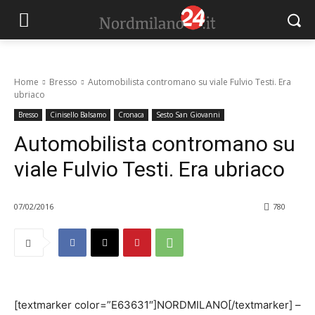
Home
Bresso
Automobilista contromano su viale Fulvio Testi. Era
ubriaco
Bresso
Cinisello Balsamo
Cronaca
Sesto San Giovanni
Automobilista contromano su
viale Fulvio Testi. Era ubriaco
07/02/2016
780
[textmarker color=”E63631″]NORDMILANO[/textmarker] –