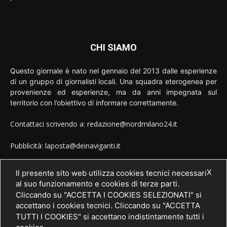
CHI SIAMO
Questo giornale è nato nel gennaio del 2013 dalle esperienze
di un gruppo di giornalisti locali. Una squadra eterogenea per
provenienze ed esperienze, ma da anni impegnata sul
territorio con l’obiettivo di informare correttamente.
Contattaci scrivendo a: redazione@nordmilano24.it
Pubblicità: laposta@deinaviganti.it
Tel. 389 1492573
X
Il presente sito web utilizza cookies tecnici necessari
al suo funzionamento e cookies di terze parti.
Cliccando su "ACCETTA I COOKIES SELEZIONATI" si
accettano i cookies tecnici. Cliccando su "ACCETTA
SEGUICI
TUTTI I COOKIES" si accettano indistintamente tutti i