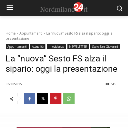
Home
Appuntamenti
La "nuova" Sesto FS alza il sipario: oggi la
presentazione
Appuntamenti
Attualità
In evidenza
NEWSLETTER
Sesto San Giovanni
La “nuova” Sesto FS alza il
sipario: oggi la presentazione
02/10/2015
515