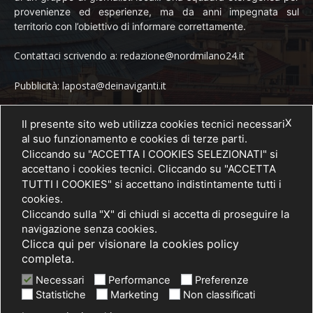
provenienze ed esperienze, ma da anni impegnata sul
territorio con l’obiettivo di informare correttamente.
Contattaci scrivendo a: redazione@nordmilano24.it
Pubblicità: laposta@deinaviganti.it
Tel. 389 1492573
X
Il presente sito web utilizza cookies tecnici necessari
al suo funzionamento e cookies di terze parti.
Cliccando su "ACCETTA I COOKIES SELEZIONATI" si
accettano i cookies tecnici. Cliccando su "ACCETTA
SEGUICI
TUTTI I COOKIES" si accettano indistintamente tutti i
cookies.
Cliccando sulla "X" di chiudi si accetta di proseguire la
navigazione senza cookies.
Clicca qui per visionare la cookies policy
completa.
Necessari
Performance
Preferenze
Statistiche
Marketing
Non classificati