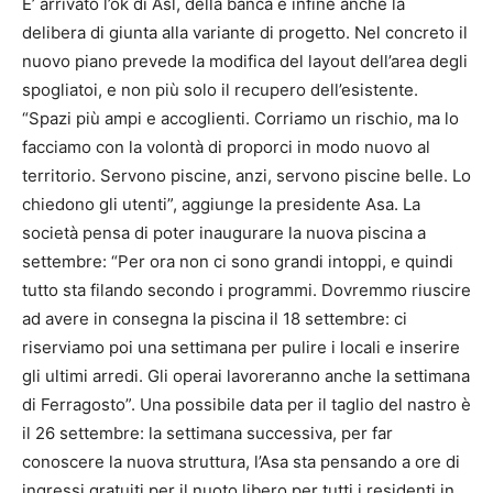
E’ arrivato l’ok di Asl, della banca e infine anche la
delibera di giunta alla variante di progetto. Nel concreto il
nuovo piano prevede la modifica del layout dell’area degli
spogliatoi, e non più solo il recupero dell’esistente.
“Spazi più ampi e accoglienti. Corriamo un rischio, ma lo
facciamo con la volontà di proporci in modo nuovo al
territorio. Servono piscine, anzi, servono piscine belle. Lo
chiedono gli utenti”, aggiunge la presidente Asa. La
società pensa di poter inaugurare la nuova piscina a
settembre: “Per ora non ci sono grandi intoppi, e quindi
tutto sta filando secondo i programmi. Dovremmo riuscire
ad avere in consegna la piscina il 18 settembre: ci
riserviamo poi una settimana per pulire i locali e inserire
gli ultimi arredi. Gli operai lavoreranno anche la settimana
di Ferragosto”. Una possibile data per il taglio del nastro è
il 26 settembre: la settimana successiva, per far
conoscere la nuova struttura, l’Asa sta pensando a ore di
ingressi gratuiti per il nuoto libero per tutti i residenti in