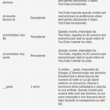
dell'utente utilizzando il video
devices
YouTube incorporato.
YouTube imposta questo cookie per
yt-remote-
memorizzare le preferenze video
Persistente
device-id
dell'utente utilizzando il video
YouTube incorporato.
Questo cookie, impostato da
yt.innertube::nex
YouTube, registra un ID univoco per
Persistente
tId
memorizzare dati su quali video di
YouTube l'utente ha visto.
Questo cookie, impostato da
yt.innertube::req
YouTube, registra un ID univoco per
Persistente
uests
memorizzare dati su quali video di
YouTube l'utente ha visto.
Il cookie __gads, impostato da
Google, è memorizzato nel dominio
DoubleClick e tiene traccia del
numero di volte in cui gli utenti
vedono un annuncio, misura il
__gads
1 anno
successo della campagna e calcola
le sue entrate. Questo cookie può
essere letto solo dal dominio su cui
sono impostati e non traccerà alcun
dato durante la navigazione su altri
siti.