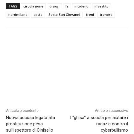
TAGS
circolazione
disagi
fs
incidenti
investito
nordmilano
sesto
Sesto San Giovanni
treni
trenord
Articolo precedente
Articolo successivo
Nuova accusa legata alla
I “ghisa” a scuola per aiutare i
prostituzione pesa
ragazzi contro il
sull’ispettore di Cinisello
cyberbullismo