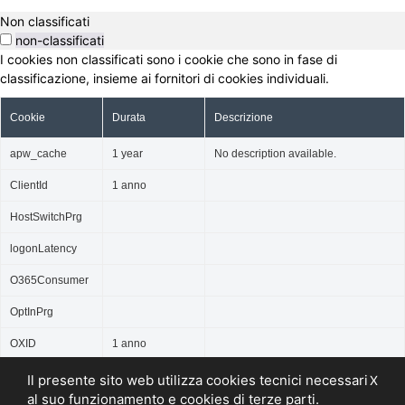
Non classificati
non-classificati
I cookies non classificati sono i cookie che sono in fase di
classificazione, insieme ai fornitori di cookies individuali.
Cookie
Durata
Descrizione
apw_cache
1 year
No description available.
ClientId
1 anno
HostSwitchPrg
logonLatency
O365Consumer
OptInPrg
OXID
1 anno
RoutingKeyCoo
Il presente sito web utilizza cookies tecnici necessari
X
kie
al suo funzionamento e cookies di terze parti.