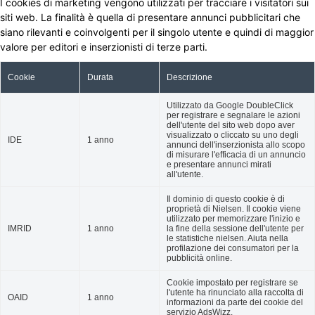
I cookies di marketing vengono utilizzati per tracciare i visitatori sui
siti web. La finalità è quella di presentare annunci pubblicitari che
siano rilevanti e coinvolgenti per il singolo utente e quindi di maggior
valore per editori e inserzionisti di terze parti.
Cookie
Durata
Descrizione
Utilizzato da Google DoubleClick
per registrare e segnalare le azioni
dell'utente del sito web dopo aver
visualizzato o cliccato su uno degli
IDE
1 anno
annunci dell'inserzionista allo scopo
di misurare l'efficacia di un annuncio
e presentare annunci mirati
all'utente.
Il dominio di questo cookie è di
proprietà di Nielsen. Il cookie viene
utilizzato per memorizzare l'inizio e
IMRID
1 anno
la fine della sessione dell'utente per
le statistiche nielsen. Aiuta nella
profilazione dei consumatori per la
pubblicità online.
Cookie impostato per registrare se
l'utente ha rinunciato alla raccolta di
OAID
1 anno
informazioni da parte dei cookie del
servizio AdsWizz.