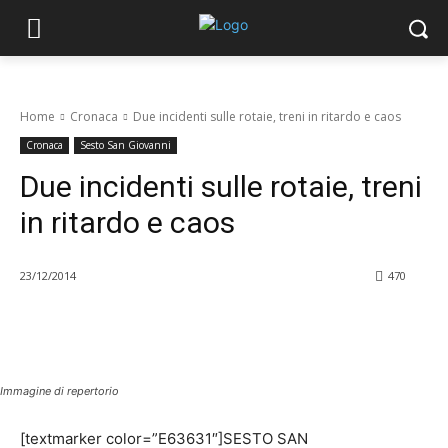
Home
Cronaca
Due incidenti sulle rotaie, treni in ritardo e caos
Cronaca
Sesto San Giovanni
Due incidenti sulle rotaie, treni
in ritardo e caos
23/12/2014
470
Immagine di repertorio
[textmarker color=”E63631″]SESTO SAN