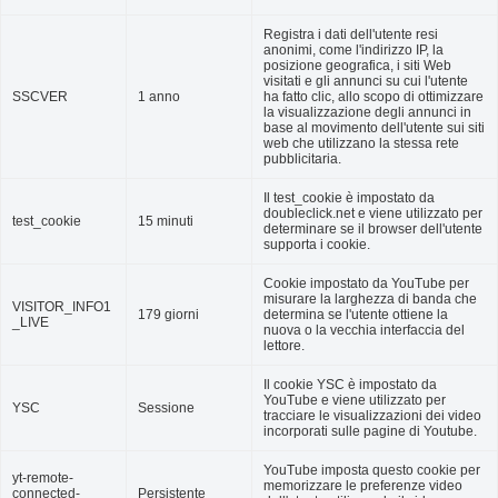
Registra i dati dell'utente resi
anonimi, come l'indirizzo IP, la
posizione geografica, i siti Web
visitati e gli annunci su cui l'utente
SSCVER
1 anno
ha fatto clic, allo scopo di ottimizzare
la visualizzazione degli annunci in
base al movimento dell'utente sui siti
web che utilizzano la stessa rete
pubblicitaria.
Il test_cookie è impostato da
doubleclick.net e viene utilizzato per
test_cookie
15 minuti
determinare se il browser dell'utente
supporta i cookie.
Cookie impostato da YouTube per
misurare la larghezza di banda che
VISITOR_INFO1
179 giorni
determina se l'utente ottiene la
_LIVE
nuova o la vecchia interfaccia del
lettore.
Il cookie YSC è impostato da
YouTube e viene utilizzato per
YSC
Sessione
tracciare le visualizzazioni dei video
incorporati sulle pagine di Youtube.
YouTube imposta questo cookie per
yt-remote-
memorizzare le preferenze video
connected-
Persistente