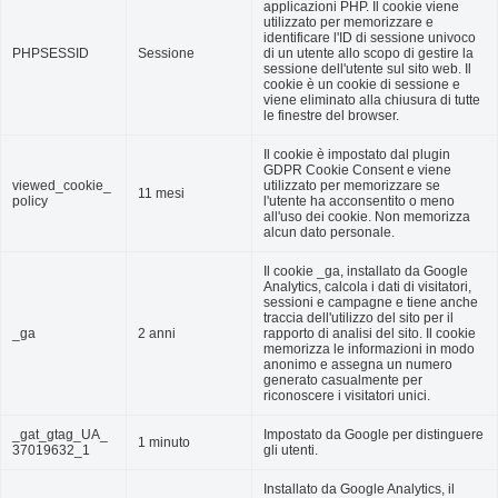
applicazioni PHP. Il cookie viene
utilizzato per memorizzare e
identificare l'ID di sessione univoco
PHPSESSID
Sessione
di un utente allo scopo di gestire la
sessione dell'utente sul sito web. Il
cookie è un cookie di sessione e
viene eliminato alla chiusura di tutte
le finestre del browser.
Il cookie è impostato dal plugin
GDPR Cookie Consent e viene
viewed_cookie_
utilizzato per memorizzare se
11 mesi
policy
l'utente ha acconsentito o meno
all'uso dei cookie. Non memorizza
alcun dato personale.
Il cookie _ga, installato da Google
Analytics, calcola i dati di visitatori,
sessioni e campagne e tiene anche
traccia dell'utilizzo del sito per il
_ga
2 anni
rapporto di analisi del sito. Il cookie
memorizza le informazioni in modo
anonimo e assegna un numero
generato casualmente per
riconoscere i visitatori unici.
_gat_gtag_UA_
Impostato da Google per distinguere
1 minuto
37019632_1
gli utenti.
Installato da Google Analytics, il