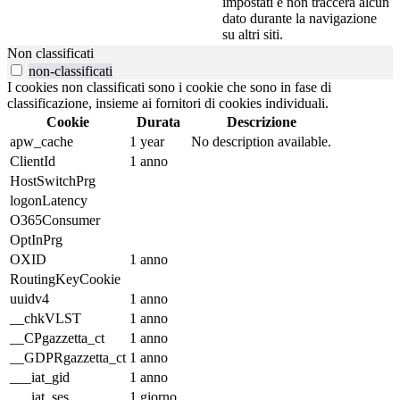
impostati e non traccerà alcun
dato durante la navigazione
su altri siti.
Non classificati
non-classificati
I cookies non classificati sono i cookie che sono in fase di
classificazione, insieme ai fornitori di cookies individuali.
Cookie
Durata
Descrizione
apw_cache
1 year
No description available.
ClientId
1 anno
HostSwitchPrg
logonLatency
O365Consumer
OptInPrg
OXID
1 anno
RoutingKeyCookie
uuidv4
1 anno
__chkVLST
1 anno
__CPgazzetta_ct
1 anno
__GDPRgazzetta_ct
1 anno
___iat_gid
1 anno
___iat_ses
1 giorno