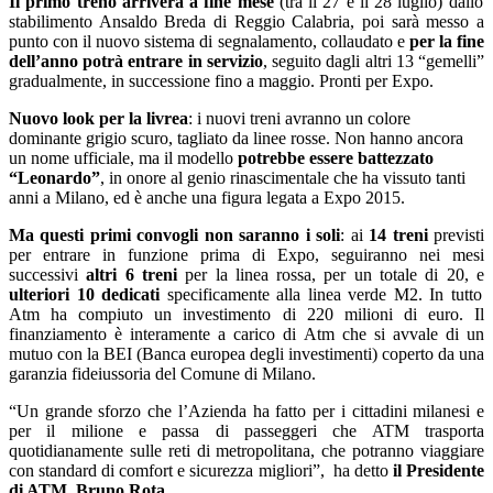
Il primo treno arriverà a fine mese
(tra il 27 e il 28 luglio) dallo
stabilimento Ansaldo Breda di Reggio Calabria, poi sarà messo a
punto con il nuovo sistema di segnalamento, collaudato e
per la fine
dell’anno potrà entrare in servizio
, seguito dagli altri 13 “gemelli”
gradualmente, in successione fino a maggio. Pronti per Expo.
Nuovo look per la livrea
: i nuovi treni avranno un colore
dominante grigio scuro, tagliato da linee rosse. Non hanno ancora
un nome ufficiale, ma il modello
potrebbe essere battezzato
“Leonardo”
, in onore al genio rinascimentale che ha vissuto tanti
anni a Milano, ed è anche una figura legata a Expo 2015.
Ma questi primi convogli non saranno i soli
: ai
14 treni
previsti
per entrare in funzione prima di Expo, seguiranno nei mesi
successivi
altri 6 treni
per la linea rossa, per un totale di 20, e
ulteriori 10 dedicati
specificamente alla linea verde M2. In tutto
Atm ha compiuto un investimento di 220 milioni di euro. Il
finanziamento è interamente a carico di Atm che si avvale di un
mutuo con la BEI (Banca europea degli investimenti) coperto da una
garanzia fideiussoria del Comune di Milano.
“Un grande sforzo che l’Azienda ha fatto per i cittadini milanesi e
per il milione e passa di passeggeri che ATM trasporta
quotidianamente sulle reti di metropolitana, che potranno viaggiare
con standard di comfort e sicurezza migliori”, ha detto
il Presidente
di ATM, Bruno Rota
.