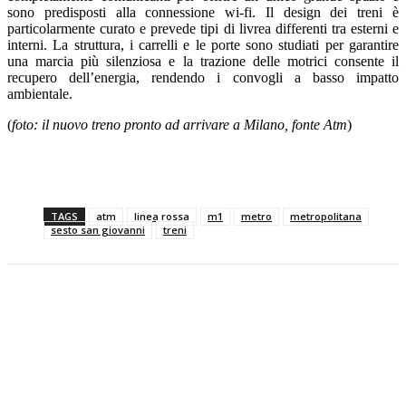
sono predisposti alla connessione wi-fi. Il design dei treni è
particolarmente curato e prevede tipi di livrea differenti tra esterni e
interni. La struttura, i carrelli e le porte sono studiati per garantire
una marcia più silenziosa e la trazione delle motrici consente il
recupero dell’energia, rendendo i convogli a basso impatto
ambientale.
(
foto: il nuovo treno pronto ad arrivare a Milano, fonte Atm
)
TAGS
atm
linea rossa
m1
metro
metropolitana
sesto san giovanni
treni