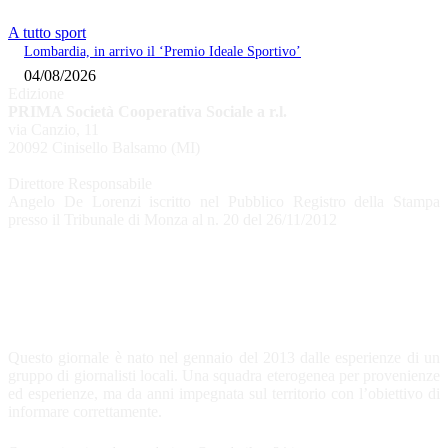
A tutto sport
Lombardia, in arrivo il ‘Premio Ideale Sportivo’
04/08/2026
Edizione
PRIMA Società Cooperativa Sociale a r.l.
via Canzio, 11
20092 Cinisello Balsamo (MI)
Direttore Responsabile
Angelo De Lorenzi iscritto nel Pubblico Registro della Stampa
presso il Tribunale di Monza al n. 20 del 26/11/2012
CHI SIAMO
Questo giornale è nato nel gennaio del 2013 dalle esperienze di un
gruppo di giornalisti locali. Una squadra eterogenea per provenienze
ed esperienze, ma da anni impegnata sul territorio con l’obiettivo di
informare correttamente.