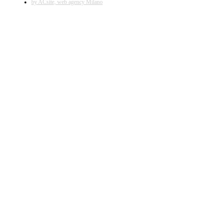
by ACsite, web agency Milano