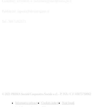
Contattaci scrivendo a: redazione@nordmilano24.it
Pubblicità: laposta@deinaviganti.it
Tel. 389 1492573
SEGUICI
© 2021 PRIMA Società Cooperativa Sociale a r.l. - P. IVA / C.F. 03075750962
Informativa privacy
Cookies policy
Note legali