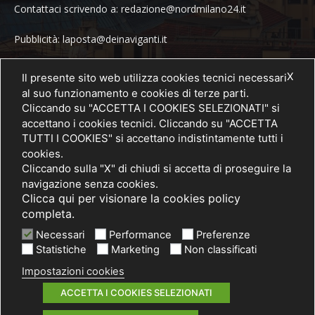
Contattaci scrivendo a: redazione@nordmilano24.it
Pubblicità: laposta@deinaviganti.it
Tel. 389 1492573
X
Il presente sito web utilizza cookies tecnici necessari
al suo funzionamento e cookies di terze parti.
Cliccando su "ACCETTA I COOKIES SELEZIONATI" si
accettano i cookies tecnici. Cliccando su "ACCETTA
SEGUICI
TUTTI I COOKIES" si accettano indistintamente tutti i
cookies.
Cliccando sulla "X" di chiudi si accetta di proseguire la
navigazione senza cookies.
Clicca qui per visionare la cookies policy
completa.
Necessari
Performance
Preferenze
Statistiche
Marketing
Non classificati
Impostazioni cookies
© 2021 PRIMA Società Cooperativa Sociale a r.l. - P. IVA / C.F.
03075750962
ACCETTA I COOKIES SELEZIONATI
Informativa privacy
Cookies policy
Note legali