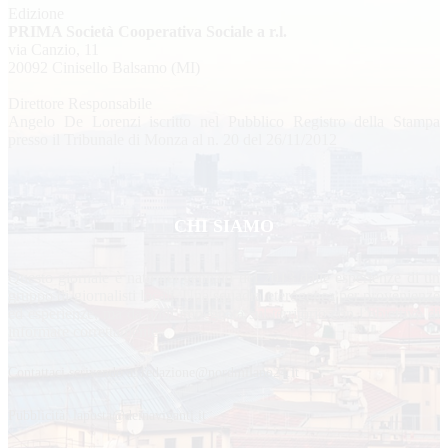
Edizione
PRIMA Società Cooperativa Sociale a r.l.
via Canzio, 11
20092 Cinisello Balsamo (MI)
Direttore Responsabile
Angelo De Lorenzi iscritto nel Pubblico Registro della Stampa
presso il Tribunale di Monza al n. 20 del 26/11/2012
CHI SIAMO
Questo giornale è nato nel gennaio del 2013 dalle esperienze di un
gruppo di giornalisti locali. Una squadra eterogenea per provenienze
ed esperienze, ma da anni impegnata sul territorio con l’obiettivo di
informare correttamente.
Contattaci scrivendo a: redazione@nordmilano24.it
Pubblicità: laposta@deinaviganti.it