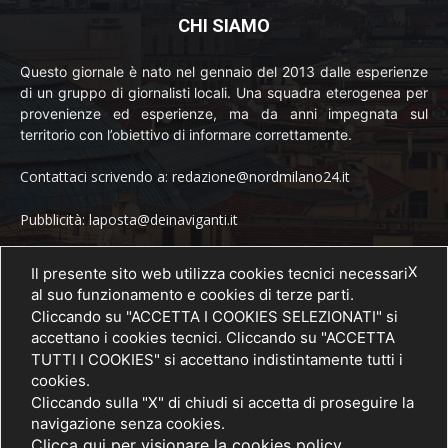
CHI SIAMO
Questo giornale è nato nel gennaio del 2013 dalle esperienze
di un gruppo di giornalisti locali. Una squadra eterogenea per
provenienze ed esperienze, ma da anni impegnata sul
territorio con l’obiettivo di informare correttamente.
Contattaci scrivendo a: redazione@nordmilano24.it
Pubblicità: laposta@deinaviganti.it
Tel. 389 1492573
X
Il presente sito web utilizza cookies tecnici necessari
al suo funzionamento e cookies di terze parti.
Cliccando su "ACCETTA I COOKIES SELEZIONATI" si
accettano i cookies tecnici. Cliccando su "ACCETTA
SEGUICI
TUTTI I COOKIES" si accettano indistintamente tutti i
cookies.
Cliccando sulla "X" di chiudi si accetta di proseguire la
navigazione senza cookies.
Clicca qui per visionare la cookies policy