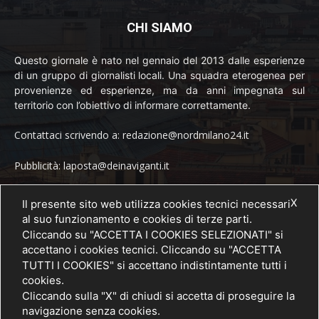
CHI SIAMO
Questo giornale è nato nel gennaio del 2013 dalle esperienze
di un gruppo di giornalisti locali. Una squadra eterogenea per
provenienze ed esperienze, ma da anni impegnata sul
territorio con l’obiettivo di informare correttamente.
Contattaci scrivendo a: redazione@nordmilano24.it
Pubblicità: laposta@deinaviganti.it
Tel. 389 1492573
X
Il presente sito web utilizza cookies tecnici necessari
al suo funzionamento e cookies di terze parti.
Cliccando su "ACCETTA I COOKIES SELEZIONATI" si
accettano i cookies tecnici. Cliccando su "ACCETTA
SEGUICI
TUTTI I COOKIES" si accettano indistintamente tutti i
cookies.
Cliccando sulla "X" di chiudi si accetta di proseguire la
navigazione senza cookies.