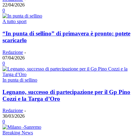
22/04/2026
0
A tutto sport
“In punta di sellino” di primavera è pronto: potete
scaricarlo
Redazione
-
07/04/2026
0
In punta di sellino
Legnano, successo di partecipazione per il Gp Pino
Cozzi e la Targa d’Oro
Redazione
-
30/03/2026
0
Breaking News