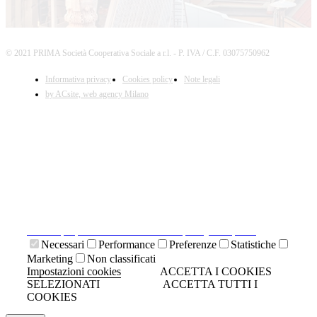
© 2021 PRIMA Società Cooperativa Sociale a r.l. - P. IVA / C.F. 03075750962
Informativa privacy
Cookies policy
Note legali
by ACsite, web agency Milano
X
Il presente sito web utilizza cookies tecnici necessari al
suo funzionamento e cookies di terze parti.
Cliccando su "ACCETTA I COOKIES SELEZIONATI" si
accettano i cookies tecnici. Cliccando su "ACCETTA
TUTTI I COOKIES" si accettano indistintamente tutti i
cookies.
Cliccando sulla "X" di chiudi si accetta di proseguire la
navigazione senza cookies.
Clicca qui per visionare la cookies policy completa.
Necessari
Performance
Preferenze
Statistiche
Marketing
Non classificati
Impostazioni cookies
ACCETTA I COOKIES
SELEZIONATI
ACCETTA TUTTI I
COOKIES