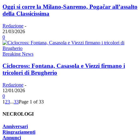
Oggi si corre la Milano-Sanremo, Pogačar all’assalto
della Classicissima
Redazione
-
21/03/2026
0
Breaking News
Ciclocross: Fontana, Casasola e Viezzi firmano i
tricolori di Brugherio
Redazione
-
12/01/2026
0
1
2
3
...
33
Page 1 of 33
NECROLOGI
Anniversari
Ringraziamenti
Annunci