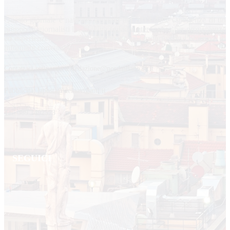
Questo giornale è nato nel gennaio del 2013 dalle esperienze di un
gruppo di giornalisti locali. Una squadra eterogenea per provenienze
ed esperienze, ma da anni impegnata sul territorio con l’obiettivo di
informare correttamente.
Contattaci scrivendo a: redazione@nordmilano24.it
Pubblicità: laposta@deinaviganti.it
Tel. 389 1492573
SEGUICI