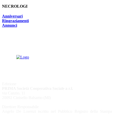
NECROLOGI
Anniversari
Ringraziamenti
Annunci
Edizione
PRIMA Società Cooperativa Sociale a r.l.
via Canzio, 11
20092 Cinisello Balsamo (MI)
Direttore Responsabile
Angelo De Lorenzi iscritto nel Pubblico Registro della Stampa