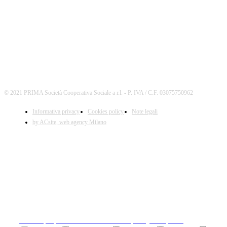
© 2021 PRIMA Società Cooperativa Sociale a r.l. - P. IVA / C.F. 03075750962
Informativa privacy
Cookies policy
Note legali
by ACsite, web agency Milano
X
Il presente sito web utilizza cookies tecnici necessari al
suo funzionamento e cookies di terze parti.
Cliccando su "ACCETTA I COOKIES SELEZIONATI" si
accettano i cookies tecnici. Cliccando su "ACCETTA
TUTTI I COOKIES" si accettano indistintamente tutti i
cookies.
Cliccando sulla "X" di chiudi si accetta di proseguire la
navigazione senza cookies.
Clicca qui per visionare la cookies policy completa.