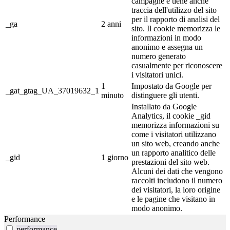
campagne e tiene anche
traccia dell'utilizzo del sito
per il rapporto di analisi del
_ga
2 anni
sito. Il cookie memorizza le
informazioni in modo
anonimo e assegna un
numero generato
casualmente per riconoscere
i visitatori unici.
1
Impostato da Google per
_gat_gtag_UA_37019632_1
minuto
distinguere gli utenti.
Installato da Google
Analytics, il cookie _gid
memorizza informazioni su
come i visitatori utilizzano
un sito web, creando anche
un rapporto analitico delle
_gid
1 giorno
prestazioni del sito web.
Alcuni dei dati che vengono
raccolti includono il numero
dei visitatori, la loro origine
e le pagine che visitano in
modo anonimo.
Performance
performance