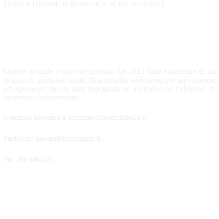
presso il Tribunale di Monza al n. 20 del 26/11/2012
CHI SIAMO
Questo giornale è nato nel gennaio del 2013 dalle esperienze di un
gruppo di giornalisti locali. Una squadra eterogenea per provenienze
ed esperienze, ma da anni impegnata sul territorio con l’obiettivo di
informare correttamente.
Contattaci scrivendo a: redazione@nordmilano24.it
Pubblicità: laposta@deinaviganti.it
Tel. 389 1492573
SEGUICI