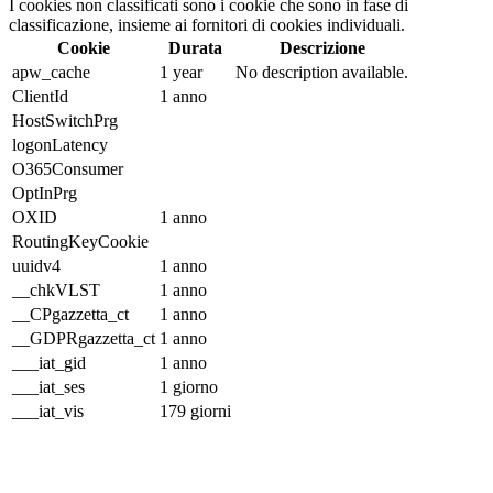
I cookies non classificati sono i cookie che sono in fase di
classificazione, insieme ai fornitori di cookies individuali.
Cookie
Durata
Descrizione
apw_cache
1 year
No description available.
ClientId
1 anno
HostSwitchPrg
logonLatency
O365Consumer
OptInPrg
OXID
1 anno
RoutingKeyCookie
uuidv4
1 anno
__chkVLST
1 anno
__CPgazzetta_ct
1 anno
__GDPRgazzetta_ct
1 anno
___iat_gid
1 anno
___iat_ses
1 giorno
___iat_vis
179 giorni