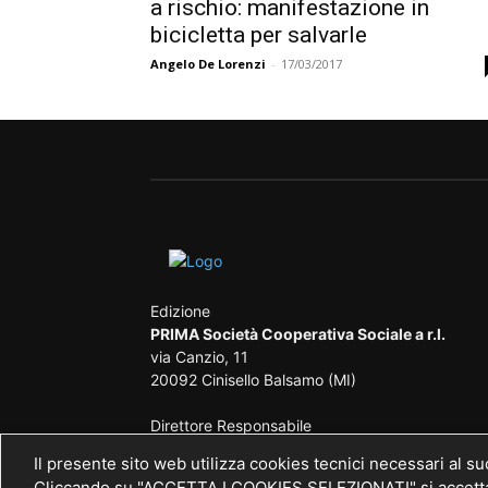
a rischio: manifestazione in
bicicletta per salvarle
Angelo De Lorenzi
-
17/03/2017
Edizione
PRIMA Società Cooperativa Sociale a r.l.
via Canzio, 11
20092 Cinisello Balsamo (MI)
Direttore Responsabile
Angelo De Lorenzi iscritto nel Pubblico Registr
Il presente sito web utilizza cookies tecnici necessari al s
Stampa presso il Tribunale di Monza al n. 
Cliccando su "ACCETTA I COOKIES SELEZIONATI" si accettano