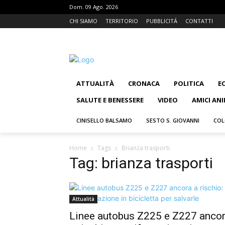
Dom. 09 Ago. 2026
CHI SIAMO
TERRITORIO
PUBBLICITÁ
CONTATTI
ATTUALITÀ
CRONACA
POLITICA
E
SALUTE E BENESSERE
VIDEO
AMICI ANI
CINISELLO BALSAMO
SESTO S. GIOVANNI
COL
Home
Tags
Brianza trasporti
Tag: brianza trasporti
Attualità
Linee autobus Z225 e Z227 anco