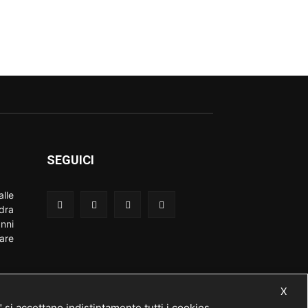
SEGUICI
lle
adra
nni
are
X
 accettano indistintamente tutti i cookies.