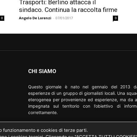
Trasporti: Berlino attacca il
sindaco. Continua la raccolta firme
Angelo De Lorenzi
-
07/01/2017
0
0
CHI SIAMO
Questo giornale è nato nel gennaio del 2013 da
esperienze di un gruppo di giornalisti locali. Una squ
eterogenea per provenienze ed esperienze, ma da a
impegnata sul territorio con l’obiettivo di inform
correttamente.
Contattaci scrivendo a: redazione@nordmilano24.it
o della
uo funzionamento e cookies di terze parti.
20 del
 i cookies tecnici. Cliccando su "ACCETTA TUTTI I COOKIES" si