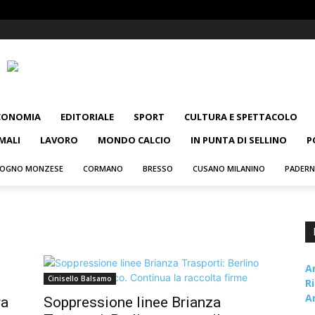
CONOMIA
EDITORIALE
SPORT
CULTURA E SPETTACOLO
MALI
LAVORO
MONDO CALCIO
IN PUNTA DI SELLINO
P
OGNO MONZESE
CORMANO
BRESSO
CUSANO MILANINO
PADER
A
Cinisello Balsamo
R
A
ra
Soppressione linee Brianza