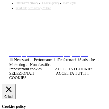
Informativa privacy
Cookies policy
Note legali
by ACsite, web agency Milano
X
Il presente sito web utilizza cookies tecnici necessari al
suo funzionamento e cookies di terze parti.
Cliccando su "ACCETTA I COOKIES SELEZIONATI" si
accettano i cookies tecnici. Cliccando su "ACCETTA
TUTTI I COOKIES" si accettano indistintamente tutti i
cookies.
Cliccando sulla "X" di chiudi si accetta di proseguire la
navigazione senza cookies.
Clicca qui per visionare la cookies policy completa.
Necessari
Performance
Preferenze
Statistiche
Marketing
Non classificati
Impostazioni cookies
ACCETTA I COOKIES
SELEZIONATI
ACCETTA TUTTI I
COOKIES
Chiudi
Cookies policy