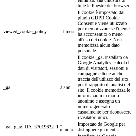
eliminato alla chiusura di
tutte le finestre del browser.
Il cookie è impostato dal
plugin GDPR Cookie
Consent e viene utilizzato
per memorizzare se l'utente
viewed_cookie_policy
11 mesi
ha acconsentito o meno
all'uso dei cookie. Non
memorizza alcun dato
personale.
Il cookie _ga, installato da
Google Analytics, calcola i
dati di visitatori, sessioni e
campagne e tiene anche
traccia dell'utilizzo del sito
per il rapporto di analisi del
_ga
2 anni
sito. Il cookie memorizza le
informazioni in modo
anonimo e assegna un
numero generato
casualmente per riconoscere
i visitatori unici.
1
Impostato da Google per
_gat_gtag_UA_37019632_1
minuto
distinguere gli utenti.