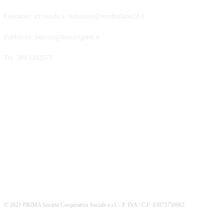
Contattaci scrivendo a: redazione@nordmilano24.it
Pubblicità: laposta@deinaviganti.it
Tel. 389 1492573
SEGUICI
© 2021 PRIMA Società Cooperativa Sociale a r.l. - P. IVA / C.F. 03075750962