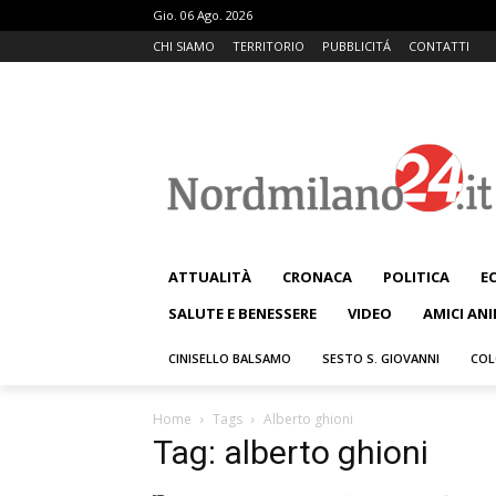
Gio. 06 Ago. 2026
CHI SIAMO
TERRITORIO
PUBBLICITÁ
CONTATTI
ATTUALITÀ
CRONACA
POLITICA
E
SALUTE E BENESSERE
VIDEO
AMICI ANI
CINISELLO BALSAMO
SESTO S. GIOVANNI
COL
Home
Tags
Alberto ghioni
Tag: alberto ghioni