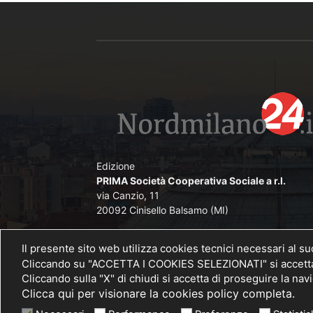
Edizione
PRIMA Società Cooperativa Sociale a r.l.
via Canzio, 11
20092 Cinisello Balsamo (MI)
Direttore Responsabile
Il presente sito web utilizza cookies tecnici necessari al s
Angelo De Lorenzi iscritto nel Pubblico Registr
Cliccando su "ACCETTA I COOKIES SELEZIONATI" si accettano
Stampa presso il Tribunale di Monza al n. 
Cliccando sulla "X" di chiudi si accetta di proseguire la na
26/11/2012
Clicca qui per visionare la cookies policy completa.