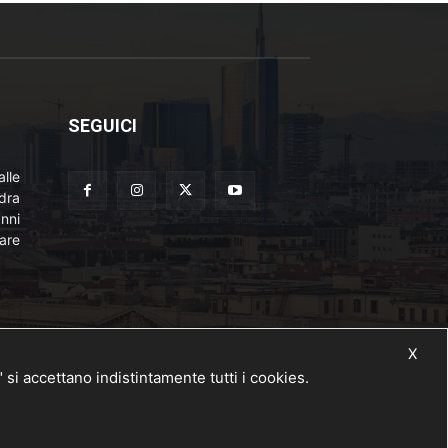
SEGUICI
lle
adra
nni
are
X
 accettano indistintamente tutti i cookies.