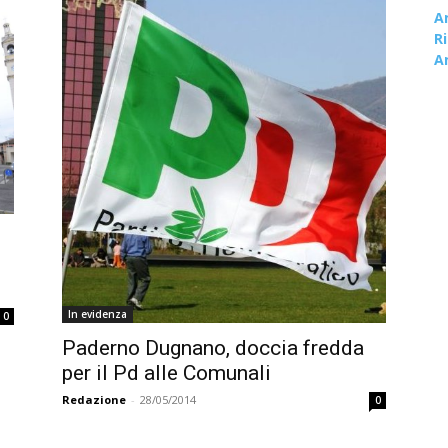
A
R
A
In evidenza
0
Paderno Dugnano, doccia fredda
per il Pd alle Comunali
Redazione
-
28/05/2014
0