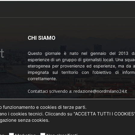
CHI SIAMO
Questo giornale è nato nel gennaio del 2013 da
esperienze di un gruppo di giornalisti locali. Una squ
eterogenea per provenienze ed esperienze, ma da a
impegnata sul territorio con l’obiettivo di inform
correttamente.
Contattaci scrivendo a: redazione@nordmilano24.it
Pubblicità: laposta@deinaviganti.it
uo funzionamento e cookies di terze parti.
o della
 i cookies tecnici. Cliccando su "ACCETTA TUTTI I COOKIES" si
20 del
Tel. 389 1492573
vigazione senza cookies.