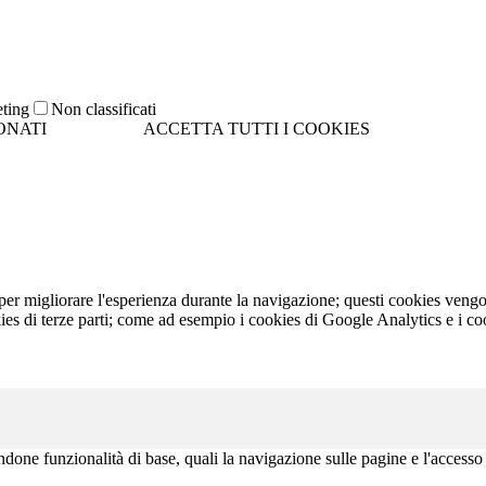
ionamento e cookies di terze parti.
cookies tecnici. Cliccando su "ACCETTA TUTTI I COOKIES" si accettan
one senza cookies.
ting
Non classificati
ONATI
ACCETTA TUTTI I COOKIES
 per migliorare l'esperienza durante la navigazione; questi cookies ven
kies di terze parti; come ad esempio i cookies di Google Analytics e i co
ndone funzionalità di base, quali la navigazione sulle pagine e l'accesso 