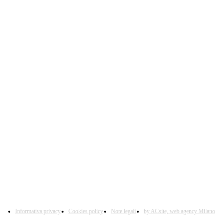
Informativa privacy
Cookies policy
Note legali
by ACsite, web agency Milano