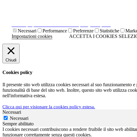
Il presente sito web utilizza cookies tecnici necessari al suo funz
Cliccando su "ACCETTA I COOKIES SELEZIONATI" si accettano i 
Cliccando sulla "X" di chiudi si accetta di proseguire la navigazi
Clicca qui per visionare la cookies policy completa.
Necessari
Performance
Preferenze
Statistiche
Marke
Impostazioni cookies
ACCETTA I COOKIES SELEZI
Chiudi
Cookies policy
Il presente sito web utilizza cookies necessari al suo funzionamento e
funzionalità di base del sito web. Inoltre, questo sito web utilizza coo
nell'informativa estesa.
Clicca qui per visionare la cookies policy estesa.
Necessari
Necessari
Sempre abilitato
I cookies necessari contribuiscono a rendere fruibile il sito web abilita
funzionare correttamente senza questi cookies.