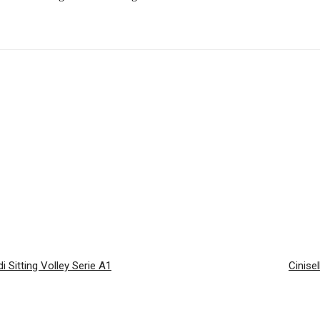
 Sitting Volley Serie A1
Cinisel