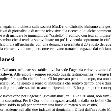
legata all’inchiesta sulla società
Ma.De
. di Cinisello Balsamo che ges
iavai di giornalisti e di troupe televisive alla ricerca di qualche comme
 o di mandare le immagini del “castello”, l’edificio con tetti all’ingles
sembra che si tenda a sottovalutare un po’ la vicenda soprattutto in città
ato il via all’inchiesta con una denuncia presentata il 23 agosto del 20
tizia che sentivo dentro, per come venivano trattate le ragazze dai calci
lanesi
 Balsamo, nello stesso stabile dove ha sede l’agenzia e dove vivono i du
ckdown
. Alle escort – sempre secondo questa testimonianza –
veniva t
mplice fare quello che ho fatto. Ci ho provato per tanto tempo, ma non 
iato? Mi ha spinto il senso di ingiustizia che sentivo dentro, che è dur
 di parole, adesso, mi sto ancora riprendendo. E ho paura per le cons
lavoravano per l’agenzia, giovanissime, tra i 18 e i 20 anni, non tutte e
 una sessantina. Per Il Giorno fra le ragazze assoldate dalla società di C
lche soldo in più per comprare una borsa di marca o un vestito”.
ori assieme agli altri due indagati ai domiciliari. Difesi dall’avvocato M