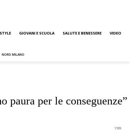
ESTYLE
GIOVANI E SCUOLA
SALUTE E BENESSERE
VIDEO
NORD MILANO
ho paura per le conseguenze”
1199