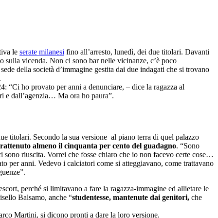
tiva le
serate milanesi
fino all’arresto, lunedì, dei due titolari. Davanti
nto sulla vicenda. Non ci sono bar nelle vicinanze, c’è poco
e sede della società d’immagine gestita dai due indagati che si trovano
.
24: “Ci ho provato per anni a denunciare, – dice la ragazza al
atori e dall’agenzia… Ma ora ho paura”.
e titolari. Secondo la sua versione al piano terra di quel palazzo
rattenuto almeno il cinquanta per cento del guadagno
. “Sono
ci sono riuscita. Vorrei che fosse chiaro che io non facevo certe cose…
ato per anni. Vedevo i calciatori come si atteggiavano, come trattavano
eguenze”.
scort, perché si limitavano a fare la ragazza-immagine ed allietare le
inisello Balsamo, anche “
studentesse, mantenute dai genitori,
che
arco Martini, si dicono pronti a dare la loro versione.