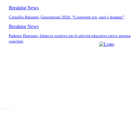
Breaking News
Cinisello Balsamo, Generazioni 2026: “Cooperare ieri, oggi e domani”
Breaking News
Paderno Dugnano, bilancio positivo per le attività educative estive appena
concluse
sso il