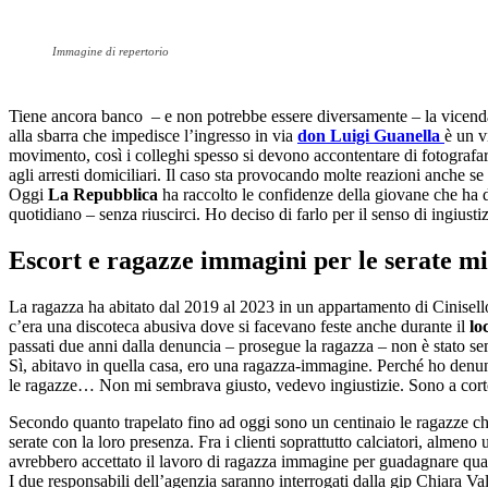
Immagine di repertorio
Tiene ancora banco – e non potrebbe essere diversamente – la vicenda 
alla sbarra che impedisce l’ingresso in via
don Luigi Guanella
è un v
movimento, così i colleghi spesso si devono accontentare di fotografare
agli arresti domiciliari. Il caso sta provocando molte reazioni anche se 
Oggi
La Repubblica
ha raccolto le confidenze della giovane che ha d
quotidiano – senza riuscirci. Ho deciso di farlo per il senso di ingius
Escort e ragazze immagini per le serate mi
La ragazza ha abitato dal 2019 al 2023 in un appartamento di Cinisello
c’era una discoteca abusiva dove si facevano feste anche durante il
lo
passati due anni dalla denuncia – prosegue la ragazza – non è stato se
Sì, abitavo in quella casa, ero una ragazza-immagine. Perché ho denunc
le ragazze… Non mi sembrava giusto, vedevo ingiustizie. Sono a corto
Secondo quanto trapelato fino ad oggi sono un centinaio le ragazze che 
serate con la loro presenza. Fra i clienti soprattutto calciatori, almeno
avrebbero accettato il lavoro di ragazza immagine per guadagnare qua
I due responsabili dell’agenzia saranno interrogati dalla gip Chiara Val