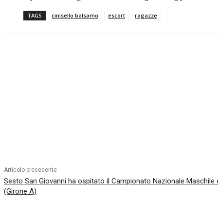
TAGS
cinisello balsamo
escort
ragazze
Condividi
Articolo precedente
Sesto San Giovanni ha ospitato il Campionato Nazionale Maschile di
(Girone A)