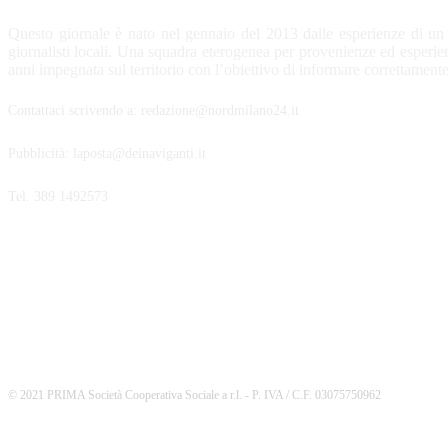
Questo giornale è nato nel gennaio del 2013 dalle esperienze di un
giornalisti locali. Una squadra eterogenea per provenienze ed esperi
anni impegnata sul territorio con l’obiettivo di informare correttamente
Contattaci scrivendo a: redazione@nordmilano24.it
Pubblicità: laposta@deinaviganti.it
Tel. 389 1492573
SEGUICI
© 2021 PRIMA Società Cooperativa Sociale a r.l. - P. IVA / C.F. 03075750962