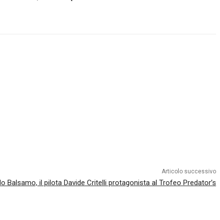
Articolo successivo
lo Balsamo, il pilota Davide Critelli protagonista al Trofeo Predator’s