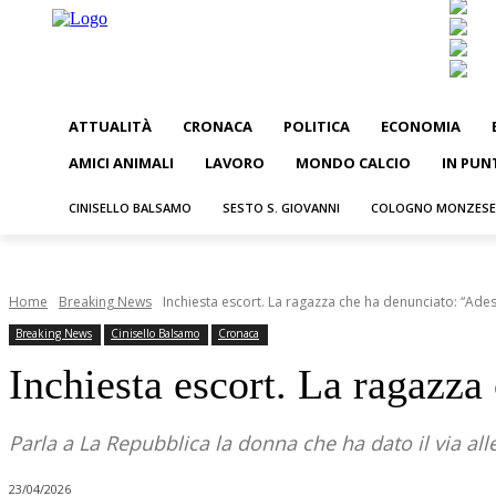
ATTUALITÀ
CRONACA
POLITICA
ECONOMIA
AMICI ANIMALI
LAVORO
MONDO CALCIO
IN PUN
CINISELLO BALSAMO
SESTO S. GIOVANNI
COLOGNO MONZESE
Home
Breaking News
Inchiesta escort. La ragazza che ha denunciato: “Ades
Breaking News
Cinisello Balsamo
Cronaca
Inchiesta escort. La ragazz
Parla a La Repubblica la donna che ha dato il via all
23/04/2026