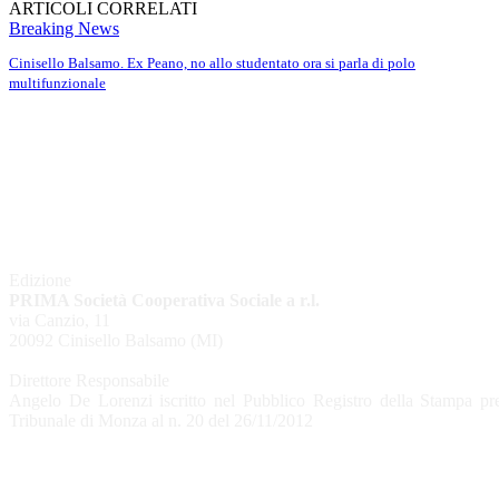
ARTICOLI CORRELATI
Breaking News
Cinisello Balsamo. Ex Peano, no allo studentato ora si parla di polo
multifunzionale
Edizione
PRIMA Società Cooperativa Sociale a r.l.
via Canzio, 11
20092 Cinisello Balsamo (MI)
Direttore Responsabile
Angelo De Lorenzi iscritto nel Pubblico Registro della Stampa pre
Tribunale di Monza al n. 20 del 26/11/2012
CHI SIAMO