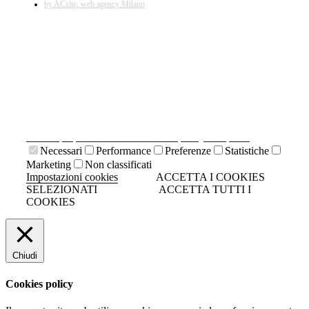
by ACsite, web agency Milano
X
Il presente sito web utilizza cookies tecnici necessari al
suo funzionamento e cookies di terze parti.
Cliccando su "ACCETTA I COOKIES SELEZIONATI" si
accettano i cookies tecnici. Cliccando su "ACCETTA
TUTTI I COOKIES" si accettano indistintamente tutti i
cookies.
Cliccando sulla "X" di chiudi si accetta di proseguire la
navigazione senza cookies.
Clicca qui per visionare la cookies policy completa.
Necessari
Performance
Preferenze
Statistiche
Marketing
Non classificati
Impostazioni cookies
ACCETTA I COOKIES
SELEZIONATI
ACCETTA TUTTI I
COOKIES
Chiudi
Cookies policy