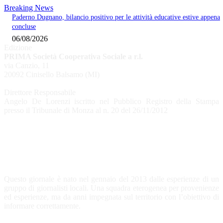
Breaking News
Paderno Dugnano, bilancio positivo per le attività educative estive appena
concluse
06/08/2026
Edizione
PRIMA Società Cooperativa Sociale a r.l.
via Canzio, 11
20092 Cinisello Balsamo (MI)
Direttore Responsabile
Angelo De Lorenzi iscritto nel Pubblico Registro della Stampa
presso il Tribunale di Monza al n. 20 del 26/11/2012
CHI SIAMO
Questo giornale è nato nel gennaio del 2013 dalle esperienze di un
gruppo di giornalisti locali. Una squadra eterogenea per provenienze
ed esperienze, ma da anni impegnata sul territorio con l’obiettivo di
informare correttamente.