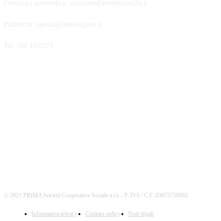
Contattaci scrivendo a: redazione@nordmilano24.it
Pubblicità: laposta@deinaviganti.it
Tel. 389 1492573
SEGUICI
© 2021 PRIMA Società Cooperativa Sociale a r.l. - P. IVA / C.F. 03075750962
Informativa privacy
Cookies policy
Note legali