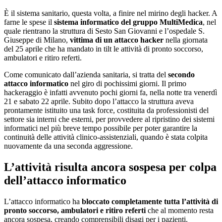
È il sistema sanitario, questa volta, a finire nel mirino degli hacker. A
farne le spese il
sistema informatico del gruppo MultiMedica
, nel
quale rientrano la struttura di Sesto San Giovanni e l’ospedale S.
Giuseppe di Milano,
vittima di un attacco hacker
nella giornata
del 25 aprile che ha mandato in tilt le attività di pronto soccorso,
ambulatori e ritiro referti.
Come comunicato dall’azienda sanitaria, si tratta del
secondo
attacco informatico
nel giro di pochissimi giorni. Il primo
hackeraggio è infatti avvenuto pochi giorni fa, nella notte tra venerdì
21 e sabato 22 aprile. Subito dopo l’attacco la struttura aveva
prontamente istituito una task force, costituita da professionisti del
settore sia interni che esterni, per provvedere al ripristino dei sistemi
informatici nel più breve tempo possibile per poter garantire la
continuità delle attività clinico-assistenziali, quando è stata colpita
nuovamente da una seconda aggressione.
L’attività risulta ancora sospesa per colpa
dell’attacco informatico
L’attacco informatico ha
bloccato completamente tutta l’attività di
pronto soccorso, ambulatori e ritiro referti
che al momento resta
ancora sospesa, creando comprensibili disagi per i pazienti.