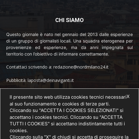
CHI SIAMO
Questo giornale è nato nel gennaio del 2013 dalle esperienze
di un gruppo di giornalisti locali. Una squadra eterogenea per
provenienze ed esperienze, ma da anni impegnata sul
territorio con l’obiettivo di informare correttamente.
Contattaci scrivendo a: redazione@nordmilano24.it
Pubblicità: laposta@deinaviganti.it
Tel. 389 1492573
X
Il presente sito web utilizza cookies tecnici necessari
al suo funzionamento e cookies di terze parti.
Cliccando su "ACCETTA I COOKIES SELEZIONATI" si
accettano i cookies tecnici. Cliccando su "ACCETTA
SEGUICI
TUTTI I COOKIES" si accettano indistintamente tutti i
cookies.
Cliccando sulla "X" di chiudi si accetta di proseguire la