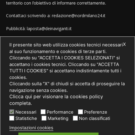
territorio con l’obiettivo di informare correttamente.
Contattaci scrivendo a: redazione@nordmilano24.it
Pubblicità: laposta@deinaviganti.it
Tel. 389 1492573
X
Il presente sito web utilizza cookies tecnici necessari
al suo funzionamento e cookies di terze parti.
Cliccando su "ACCETTA I COOKIES SELEZIONATI" si
accettano i cookies tecnici. Cliccando su "ACCETTA
SEGUICI
TUTTI I COOKIES" si accettano indistintamente tutti i
cookies.
Cliccando sulla "X" di chiudi si accetta di proseguire la
navigazione senza cookies.
Clicca qui per visionare la cookies policy
completa.
Necessari
Performance
Preferenze
Statistiche
Marketing
Non classificati
Impostazioni cookies
© 2021 PRIMA Società Cooperativa Sociale a r.l. - P. IVA / C.F.
03075750962