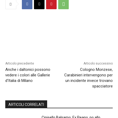
Articolo precedente
Articolo successivo
Anche i daltonici possono
Cologno Monzese,
vedere i colori alle Gallerie
Carabinieri intervengono per
d’Italia di Milano
un incidente invece trovano
spacciatore
ARTICOLI CORRELATI
Cinisello Balsamo. Ex Peano, no allo