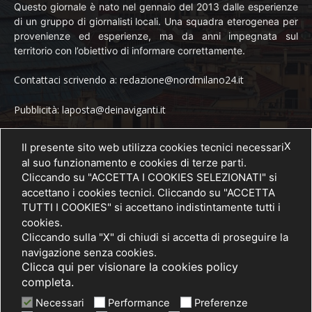
Questo giornale è nato nel gennaio del 2013 dalle esperienze
di un gruppo di giornalisti locali. Una squadra eterogenea per
provenienze ed esperienze, ma da anni impegnata sul
territorio con l’obiettivo di informare correttamente.
Contattaci scrivendo a: redazione@nordmilano24.it
Pubblicità: laposta@deinaviganti.it
Tel. 389 1492573
X
Il presente sito web utilizza cookies tecnici necessari
al suo funzionamento e cookies di terze parti.
Cliccando su "ACCETTA I COOKIES SELEZIONATI" si
accettano i cookies tecnici. Cliccando su "ACCETTA
SEGUICI
TUTTI I COOKIES" si accettano indistintamente tutti i
cookies.
Cliccando sulla "X" di chiudi si accetta di proseguire la
navigazione senza cookies.
Clicca qui per visionare la cookies policy
completa.
Necessari
Performance
Preferenze