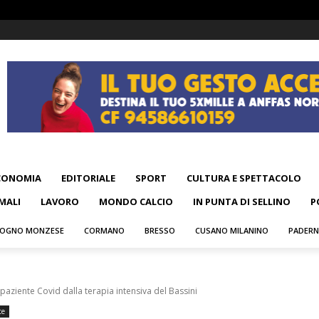
CONOMIA
EDITORIALE
SPORT
CULTURA E SPETTACOLO
MALI
LAVORO
MONDO CALCIO
IN PUNTA DI SELLINO
P
OGNO MONZESE
CORMANO
BRESSO
CUSANO MILANINO
PADER
paziente Covid dalla terapia intensiva del Bassini
te