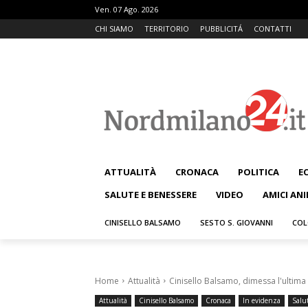
Ven. 07 Ago. 2026
CHI SIAMO
TERRITORIO
PUBBLICITÁ
CONTATTI
ATTUALITÀ
CRONACA
POLITICA
E
SALUTE E BENESSERE
VIDEO
AMICI ANI
CINISELLO BALSAMO
SESTO S. GIOVANNI
COL
Home
Attualità
Cinisello Balsamo, dimessa l'ultima 
Attualità
Cinisello Balsamo
Cronaca
In evidenza
Salu