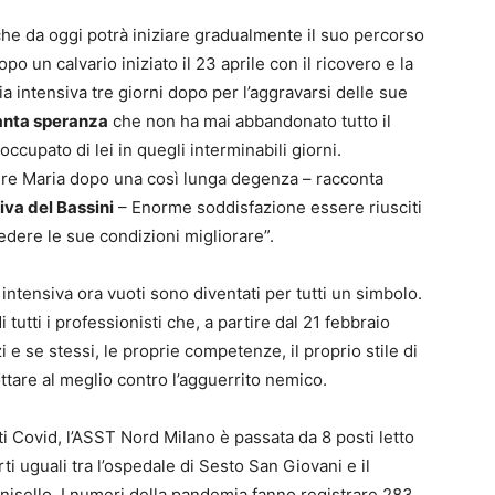
che da oggi potrà iniziare gradualmente il suo percorso
o un calvario iniziato il 23 aprile con il ricovero e la
ia intensiva tre giorni dopo per l’aggravarsi delle sue
tanta speranza
che non ha mai abbandonato tutto il
ccupato di lei in quegli interminabili giorni.
tere Maria dopo una così lunga degenza – racconta
iva del Bassini
– Enorme soddisfazione essere riusciti
edere le sue condizioni migliorare”.
 intensiva ora vuoti sono diventati per tutti un simbolo.
tutti i professionisti che, a partire dal 21 febbraio
i e se stessi, le proprie competenze, il proprio stile di
ttare al meglio contro l’agguerrito nemico.
i Covid, l’ASST Nord Milano è passata da 8 posti letto
rti uguali tra l’ospedale di Sesto San Giovani e il
Cinisello. I numeri della pandemia fanno registrare 283