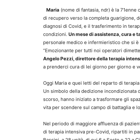
Maria
(nome di fantasia, ndr) è la 71enne 
di recupero verso la completa guarigione, dop
diagnosi di Covid, e il trasferimento in terap
condizioni.
Un mese di assistenza, cura e 
personale medico e infermieristico che si è o
“Emozionante per tutti noi operatori dimet
Angelo Pezzi, direttore della terapia intens
a prenderci cura di lei giorno per giorno e v
Oggi Maria e quei letti del reparto di terapia
Un simbolo della dedizione incondizionata di 
scorso, hanno iniziato a trasformare gli spaz
vita per scendere sul campo di battaglia e lo
Nel periodo di maggiore affluenza di pazient
di terapia intensiva pre-Covid, ripartiti in pa
Bassini, a 28 unità, di cui 6 a Sesto e 22 a 