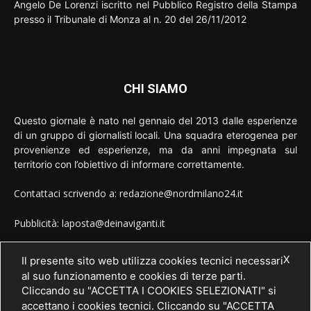
Angelo De Lorenzi iscritto nel Pubblico Registro della Stampa
presso il Tribunale di Monza al n. 20 del 26/11/2012
CHI SIAMO
Questo giornale è nato nel gennaio del 2013 dalle esperienze
di un gruppo di giornalisti locali. Una squadra eterogenea per
provenienze ed esperienze, ma da anni impegnata sul
territorio con l’obiettivo di informare correttamente.
Contattaci scrivendo a: redazione@nordmilano24.it
Pubblicità: laposta@deinaviganti.it
Tel. 389 1492573
X
Il presente sito web utilizza cookies tecnici necessari
al suo funzionamento e cookies di terze parti.
Cliccando su "ACCETTA I COOKIES SELEZIONATI" si
accettano i cookies tecnici. Cliccando su "ACCETTA
SEGUICI