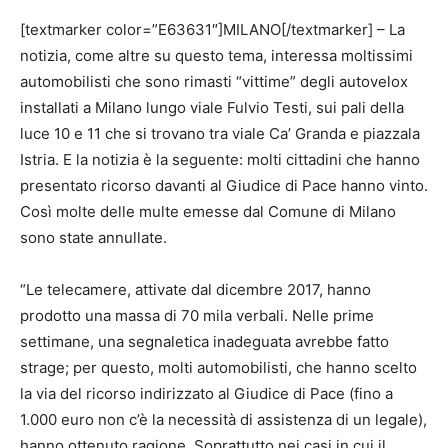
[textmarker color=”E63631″]MILANO[/textmarker] – La
notizia, come altre su questo tema, interessa moltissimi
automobilisti che sono rimasti “vittime” degli autovelox
installati a Milano lungo viale Fulvio Testi, sui pali della
luce 10 e 11 che si trovano tra viale Ca’ Granda e piazzala
Istria. E la notizia è la seguente: molti cittadini che hanno
presentato ricorso davanti al Giudice di Pace hanno vinto.
Così molte delle multe emesse dal Comune di Milano
sono state annullate.
“Le telecamere, attivate dal dicembre 2017, hanno
prodotto una massa di 70 mila verbali. Nelle prime
settimane, una segnaletica inadeguata avrebbe fatto
strage; per questo, molti automobilisti, che hanno scelto
la via del ricorso indirizzato al Giudice di Pace (fino a
1.000 euro non c’è la necessità di assistenza di un legale),
hanno ottenuto ragione. Soprattutto nei casi in cui il