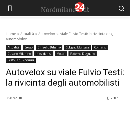
Home
Attualità
Autovelox su viale Fulvio Testi: la rivicinta degli
automobilisti
Attualità
Bresso
Cinisello Balsamo
Cologno Monzese
Cormano
Cusano Milanino
In evidenza
Motori
Paderno Dugnano
Sesto San Giovanni
Autovelox su viale Fulvio Testi:
la rivicinta degli automobilisti
30/07/2018
2387