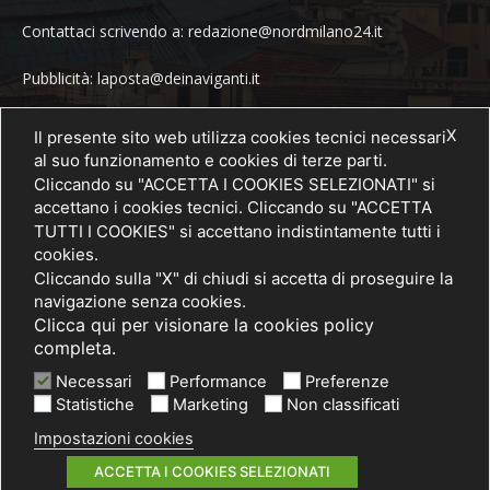
Contattaci scrivendo a: redazione@nordmilano24.it
Pubblicità: laposta@deinaviganti.it
Tel. 389 1492573
X
Il presente sito web utilizza cookies tecnici necessari
al suo funzionamento e cookies di terze parti.
Cliccando su "ACCETTA I COOKIES SELEZIONATI" si
accettano i cookies tecnici. Cliccando su "ACCETTA
SEGUICI
TUTTI I COOKIES" si accettano indistintamente tutti i
cookies.
Cliccando sulla "X" di chiudi si accetta di proseguire la
navigazione senza cookies.
Clicca qui per visionare la cookies policy
completa.
Necessari
Performance
Preferenze
Statistiche
Marketing
Non classificati
Impostazioni cookies
© 2021 PRIMA Società Cooperativa Sociale a r.l. - P. IVA / C.F.
03075750962
ACCETTA I COOKIES SELEZIONATI