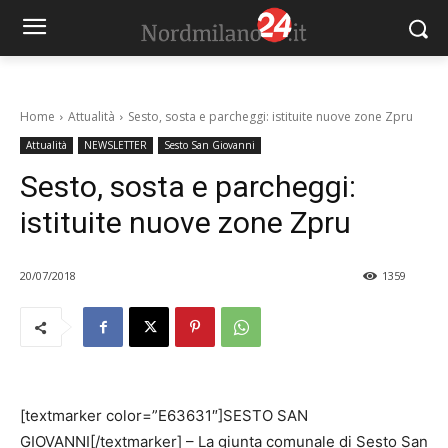
Home
Attualità
Sesto, sosta e parcheggi: istituite nuove zone Zpru
Attualità
NEWSLETTER
Sesto San Giovanni
Sesto, sosta e parcheggi:
istituite nuove zone Zpru
20/07/2018
1359
[textmarker color=”E63631″]SESTO SAN
GIOVANNI[/textmarker] – La giunta comunale di Sesto San